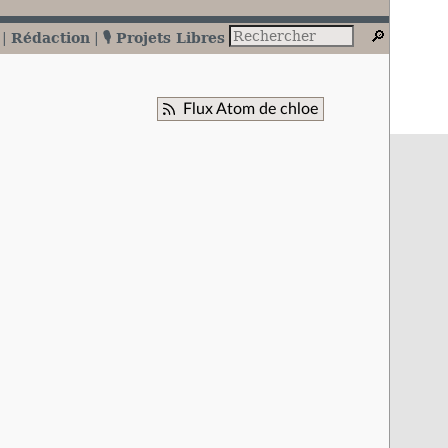
Rédaction
🎙️ Projets Libres
Flux Atom de chloe