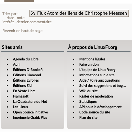
Flux Atom des liens de Christophe Meessen
Trier par :
date
note
intérêt
dernier commentaire
Revenir en haut de page
Sites amis
À propos de LinuxFr.org
Agenda du Libre
Mentions légales
April
Faire un don
Éditions D-BookeR
L’équipe de LinuxFr.org
Éditions Diamond
Informations sur le site
Éditions Eyrolles
Aide / Foire aux questions
Éditions ENI
Suivi des suggestions et bogues
En Vente Libre
Wiki du site
Framasoft
Règles de modération
La Quadrature du Net
Statistiques
Lea-Linux
API pour le développement
Open Source Initiative
Code source du site
Imprimerie Grafik Plus
Plan du site