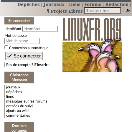
Dépêches
Journaux
Liens
Forums
Rédaction
🎙️ Projets Libres
Se connecter
Identifiant
Mot de passe
Connexion automatique
Pas de compte ? S’inscrire…
Christophe
Meessen
journaux
dépêches
liens
messages sur les forums
entrées du suivi
ajouts au wiki
commentaires
Derniers
contenus