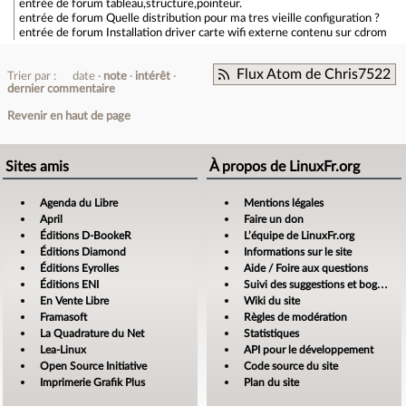
entrée de forum
tableau,structure,pointeur.
entrée de forum
Quelle distribution pour ma tres vieille configuration ?
entrée de forum
Installation driver carte wifi externe contenu sur cdrom
Flux Atom de Chris7522
Trier par :
date
note
intérêt
dernier commentaire
Revenir en haut de page
Sites amis
À propos de LinuxFr.org
Agenda du Libre
Mentions légales
April
Faire un don
Éditions D-BookeR
L’équipe de LinuxFr.org
Éditions Diamond
Informations sur le site
Éditions Eyrolles
Aide / Foire aux questions
Éditions ENI
Suivi des suggestions et bogues
En Vente Libre
Wiki du site
Framasoft
Règles de modération
La Quadrature du Net
Statistiques
Lea-Linux
API pour le développement
Open Source Initiative
Code source du site
Imprimerie Grafik Plus
Plan du site