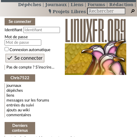
Dépêches
Journaux
Liens
Forums
Rédaction
🎙️ Projets Libres
Se connecter
Identifiant
Mot de passe
Connexion automatique
Pas de compte ? S’inscrire…
Chris7522
journaux
dépêches
liens
messages sur les forums
entrées du suivi
ajouts au wiki
commentaires
Derniers
contenus