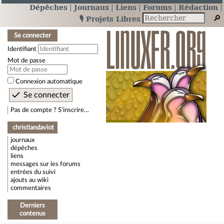
Dépêches
Journaux
Liens
Forums
Rédaction
🎙️ Projets Libres
Se connecter
Identifiant
Mot de passe
Connexion automatique
Pas de compte ? S’inscrire…
christiandaviot
journaux
dépêches
liens
messages sur les forums
entrées du suivi
ajouts au wiki
commentaires
Derniers
contenus