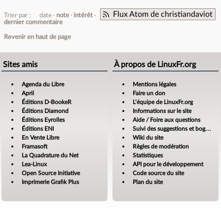
Flux Atom de christiandaviot
Trier par :
date
note
intérêt
dernier commentaire
Revenir en haut de page
Sites amis
À propos de LinuxFr.org
Agenda du Libre
Mentions légales
April
Faire un don
Éditions D-BookeR
L’équipe de LinuxFr.org
Éditions Diamond
Informations sur le site
Éditions Eyrolles
Aide / Foire aux questions
Éditions ENI
Suivi des suggestions et bogues
En Vente Libre
Wiki du site
Framasoft
Règles de modération
La Quadrature du Net
Statistiques
Lea-Linux
API pour le développement
Open Source Initiative
Code source du site
Imprimerie Grafik Plus
Plan du site