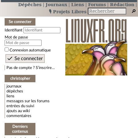
Dépêches
Journaux
Liens
Forums
Rédaction
🎙️ Projets Libres
Se connecter
Identifiant
Mot de passe
Connexion automatique
Pas de compte ? S’inscrire…
christopher
journaux
dépêches
liens
messages sur les forums
entrées du suivi
ajouts au wiki
commentaires
Derniers
contenus