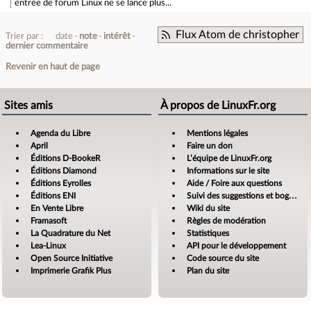
entrée de forum
Linux ne se lance plus...
Flux Atom de christopher
Trier par :
date
note
intérêt
dernier commentaire
Revenir en haut de page
Sites amis
À propos de LinuxFr.org
Agenda du Libre
Mentions légales
April
Faire un don
Éditions D-BookeR
L’équipe de LinuxFr.org
Éditions Diamond
Informations sur le site
Éditions Eyrolles
Aide / Foire aux questions
Éditions ENI
Suivi des suggestions et bogues
En Vente Libre
Wiki du site
Framasoft
Règles de modération
La Quadrature du Net
Statistiques
Lea-Linux
API pour le développement
Open Source Initiative
Code source du site
Imprimerie Grafik Plus
Plan du site