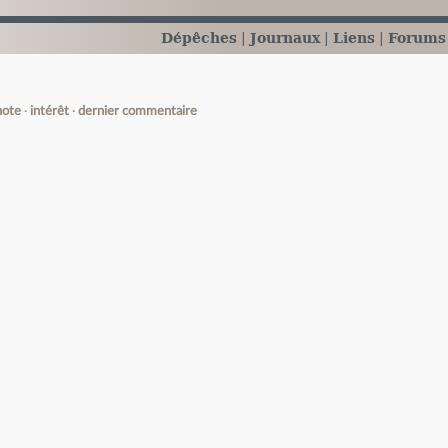
Dépêches
Journaux
Liens
Forums
note
intérêt
dernier commentaire
e