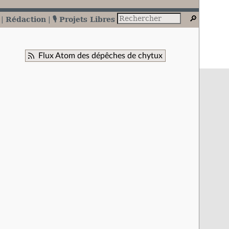
Rédaction
🎙️ Projets Libres
Flux Atom des dépêches de chytux