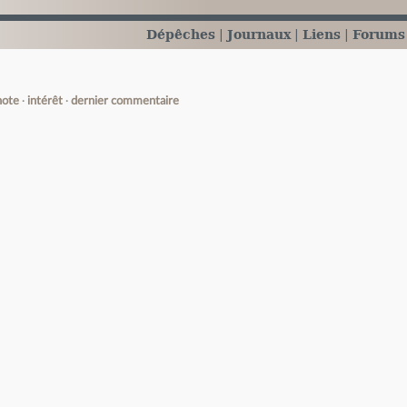
Dépêches
Journaux
Liens
Forums
note
intérêt
dernier commentaire
e