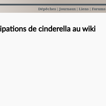
Dépêches
Journaux
Liens
Forums
ipations de cinderella au wiki
e