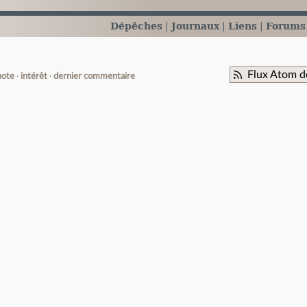
Dépêches
Journaux
Liens
Forums
Flux Atom d
note
intérêt
dernier commentaire
e