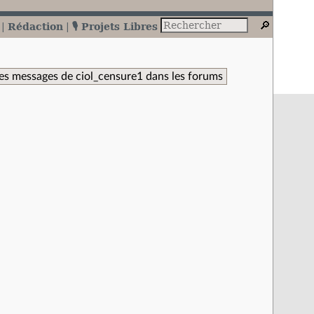
Rédaction
🎙️ Projets Libres
es messages de ciol_censure1 dans les forums