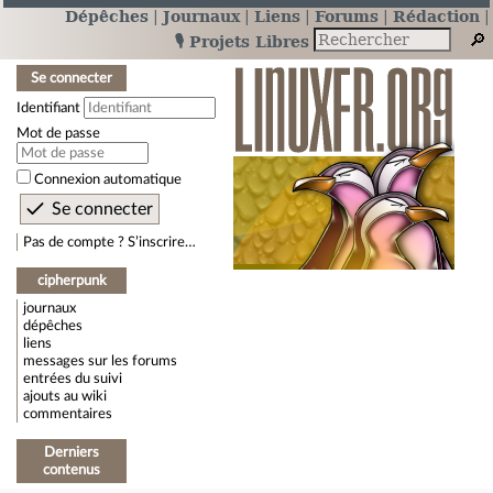
Dépêches
Journaux
Liens
Forums
Rédaction
🎙️ Projets Libres
Se connecter
Identifiant
Mot de passe
Connexion automatique
Pas de compte ? S’inscrire…
cipherpunk
journaux
dépêches
liens
messages sur les forums
entrées du suivi
ajouts au wiki
commentaires
Derniers
contenus