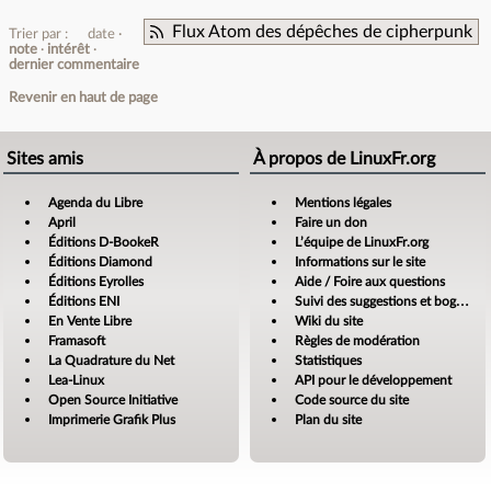
Flux Atom des dépêches de cipherpunk
Trier par :
date
note
intérêt
dernier commentaire
Revenir en haut de page
Sites amis
À propos de LinuxFr.org
Agenda du Libre
Mentions légales
April
Faire un don
Éditions D-BookeR
L’équipe de LinuxFr.org
Éditions Diamond
Informations sur le site
Éditions Eyrolles
Aide / Foire aux questions
Éditions ENI
Suivi des suggestions et bogues
En Vente Libre
Wiki du site
Framasoft
Règles de modération
La Quadrature du Net
Statistiques
Lea-Linux
API pour le développement
Open Source Initiative
Code source du site
Imprimerie Grafik Plus
Plan du site