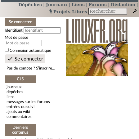
Dépêches
Journaux
Liens
Forums
Rédaction
🎙️ Projets Libres
Se connecter
Identifiant
Mot de passe
Connexion automatique
Pas de compte ? S’inscrire…
CJS
journaux
dépêches
liens
messages sur les forums
entrées du suivi
ajouts au wiki
commentaires
Derniers
contenus