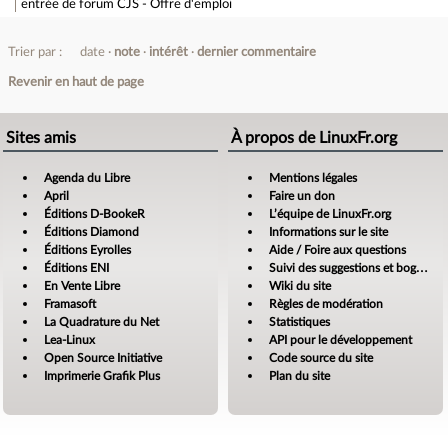
entrée de forum
CJS - Offre d'emploi
Trier par :
date
note
intérêt
dernier commentaire
Revenir en haut de page
Sites amis
À propos de LinuxFr.org
Agenda du Libre
Mentions légales
April
Faire un don
Éditions D-BookeR
L’équipe de LinuxFr.org
Éditions Diamond
Informations sur le site
Éditions Eyrolles
Aide / Foire aux questions
Éditions ENI
Suivi des suggestions et bogues
En Vente Libre
Wiki du site
Framasoft
Règles de modération
La Quadrature du Net
Statistiques
Lea-Linux
API pour le développement
Open Source Initiative
Code source du site
Imprimerie Grafik Plus
Plan du site