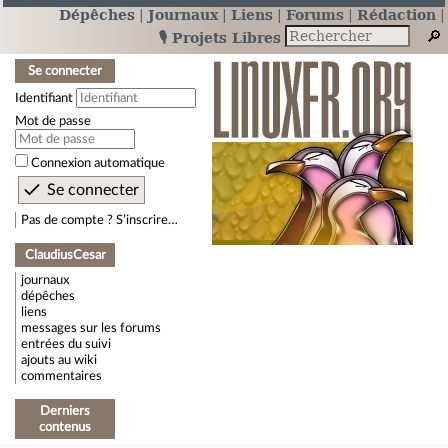
Dépêches
Journaux
Liens
Forums
Rédaction
🎙️ Projets Libres
Se connecter
Identifiant
Mot de passe
Connexion automatique
Pas de compte ? S’inscrire…
ClaudiusCesar
journaux
dépêches
liens
messages sur les forums
entrées du suivi
ajouts au wiki
commentaires
Derniers
contenus