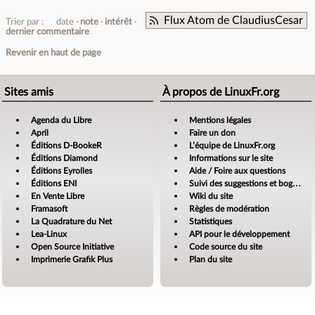
Flux Atom de ClaudiusCesar
Trier par :
date
note
intérêt
dernier commentaire
Revenir en haut de page
Sites amis
À propos de LinuxFr.org
Agenda du Libre
Mentions légales
April
Faire un don
Éditions D-BookeR
L’équipe de LinuxFr.org
Éditions Diamond
Informations sur le site
Éditions Eyrolles
Aide / Foire aux questions
Éditions ENI
Suivi des suggestions et bogues
En Vente Libre
Wiki du site
Framasoft
Règles de modération
La Quadrature du Net
Statistiques
Lea-Linux
API pour le développement
Open Source Initiative
Code source du site
Imprimerie Grafik Plus
Plan du site