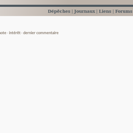
Dépêches
Journaux
Liens
Forums
note
intérêt
dernier commentaire
e