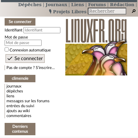
Dépêches
Journaux
Liens
Forums
Rédaction
🎙️ Projets Libres
Se connecter
Identifiant
Mot de passe
Connexion automatique
Pas de compte ? S’inscrire…
climenole
journaux
dépêches
liens
messages sur les forums
entrées du suivi
ajouts au wiki
commentaires
Derniers
contenus