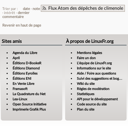
Flux Atom des dépêches de climenole
Trier par :
date
note
intérêt
dernier
commentaire
Revenir en haut de page
Sites amis
À propos de LinuxFr.org
Agenda du Libre
Mentions légales
April
Faire un don
Éditions D-BookeR
L’équipe de LinuxFr.org
Éditions Diamond
Informations sur le site
Éditions Eyrolles
Aide / Foire aux questions
Éditions ENI
Suivi des suggestions et bogues
En Vente Libre
Wiki du site
Framasoft
Règles de modération
La Quadrature du Net
Statistiques
Lea-Linux
API pour le développement
Open Source Initiative
Code source du site
Imprimerie Grafik Plus
Plan du site