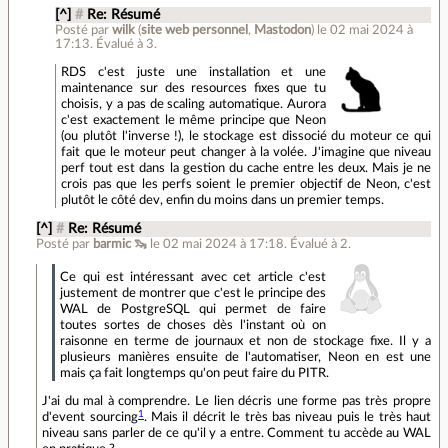
[^]
#
Re: Résumé
Posté par
wilk
(
site web personnel
,
Mastodon
)
le 02 mai 2024 à
17:13
.
Évalué à
3
.
RDS c'est juste une installation et une
maintenance sur des resources fixes que tu
choisis, y a pas de scaling automatique. Aurora
c'est exactement le même principe que Neon
(ou plutôt l'inverse !), le stockage est dissocié du moteur ce qui
fait que le moteur peut changer à la volée. J'imagine que niveau
perf tout est dans la gestion du cache entre les deux. Mais je ne
crois pas que les perfs soient le premier objectif de Neon, c'est
plutôt le côté dev, enfin du moins dans un premier temps.
[^]
#
Re: Résumé
Posté par
barmic 🦦
le 02 mai 2024 à 17:18
.
Évalué à
2
.
Ce qui est intéressant avec cet article c'est
justement de montrer que c'est le principe des
WAL de PostgreSQL qui permet de faire
toutes sortes de choses dès l'instant où on
raisonne en terme de journaux et non de stockage fixe. Il y a
plusieurs manières ensuite de l'automatiser, Neon en est une
mais ça fait longtemps qu'on peut faire du PITR.
J'ai du mal à comprendre. Le lien décris une forme pas très propre
1
d'event sourcing
. Mais il décrit le très bas niveau puis le très haut
niveau sans parler de ce qu'il y a entre. Comment tu accède au WAL