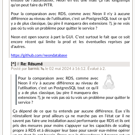
ensuite de l'automatiser, Neon en est une mais ça fait longtemps
qu'on peut faire du PITR.
Pour la comparaison avec RDS, comme avec Neon il n'y à aucune
différence au niveau de l'utilisation, c'est un PostgresSQL tout ce qu'il
y a de plus classique, (au pire il manquera des extensions ?), je ne vois
pas où tu vois un problème pour quitter le service ?
Neon est open source à part la GUI. C'est surtout le fait que ce soit
encore récent qui limite la prod et les éventuelles reprises par
d'autres.
https://github.com/neondatabase
[^]
#
Re: Résumé
Posté par
barmic 🦦
le 02 mai 2024 à 16:12
.
Évalué à
2
.
Pour la comparaison avec RDS, comme avec
Neon il n'y à aucune différence au niveau de
l'utilisation, c'est un PostgresSQL tout ce qu'il
y a de plus classique, (au pire il manquera des
extensions ?), je ne vois pas où tu vois un problème pour quitter le
service ?
Ça dépend de ce que tu entends par aucune différence. Eux s'ils
réinstallent leur prod ailleurs ça ne marche pas en l'état car il ne
savent pas faire une installation aussi performante que RDS et ils ont
pris des mesures pour moins s'appuyer sur les capacités de scaling
propre à RDS et à découper leur base pour savoir eux-même opérer