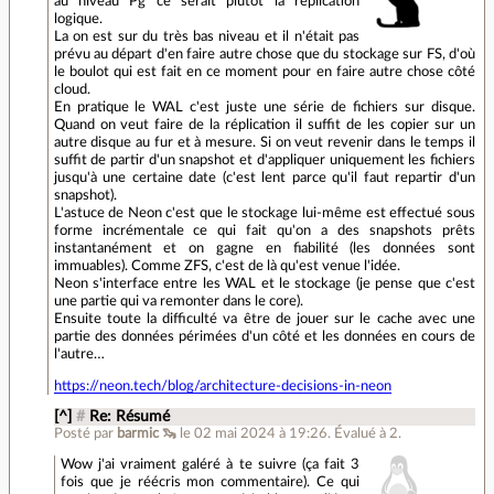
au niveau Pg ce serait plutôt la réplication
logique.
La on est sur du très bas niveau et il n'était pas
prévu au départ d'en faire autre chose que du stockage sur FS, d'où
le boulot qui est fait en ce moment pour en faire autre chose côté
cloud.
En pratique le WAL c'est juste une série de fichiers sur disque.
Quand on veut faire de la réplication il suffit de les copier sur un
autre disque au fur et à mesure. Si on veut revenir dans le temps il
suffit de partir d'un snapshot et d'appliquer uniquement les fichiers
jusqu'à une certaine date (c'est lent parce qu'il faut repartir d'un
snapshot).
L'astuce de Neon c'est que le stockage lui-même est effectué sous
forme incrémentale ce qui fait qu'on a des snapshots prêts
instantanément et on gagne en fiabilité (les données sont
immuables). Comme ZFS, c'est de là qu'est venue l'idée.
Neon s'interface entre les WAL et le stockage (je pense que c'est
une partie qui va remonter dans le core).
Ensuite toute la difficulté va être de jouer sur le cache avec une
partie des données périmées d'un côté et les données en cours de
l'autre…
https://neon.tech/blog/architecture-decisions-in-neon
[^]
#
Re: Résumé
Posté par
barmic 🦦
le 02 mai 2024 à 19:26
.
Évalué à
2
.
Wow j'ai vraiment galéré à te suivre (ça fait 3
fois que je réécris mon commentaire). Ce qui