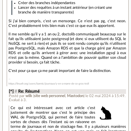
Créer des branches indépendantes
Lancer des requêtes à un instant antérieur (en créant une
branche de manière transparente)
Si j'ai bien compris, c'est un mensonge. Ce n'est pas pg, c'est neon.
C'est probablement très bien mais c'est ce que eux ils apportent.
Il me semble qu'il y a 1 an ou 2, doctolib communiquait beaucoup sur le
fait qu'ils utilisaient juste postgresql (et donc si eux utilisent du SQL le
NoSQL ne sert à rien) et puis ils se sont rendu compte qu'ils n'utilisent
pas PostgreSQL, mais Amazon RDS et que la charge géré par Amazon
RDS et celle qu'ils arrivent à gérer avec une installation pgsql à eux
n'est pas la même. Quand on a l'ambition de pouvoir quitter son cloud
provider si besoin, ça fait tâche.
C'est pour ça que ça me parait important de faire la distinction.
https://linuxfr.org/users/barmic/journaux/y-en-a-marre-de-ce-gros-troll
[^]
#
Re: Résumé
Posté par
wilk
(
site web personnel
,
Mastodon
)
le 02 mai 2024 à 15:49
.
Évalué à
3
.
Ce qui est intéressant avec cet article c'est
justement de montrer que c'est le principe des
WAL de PostgreSQL qui permet de faire toutes
sortes de choses dès l'instant où on raisonne en
terme de journaux et non de stockage fixe. Il y a plusieurs manières