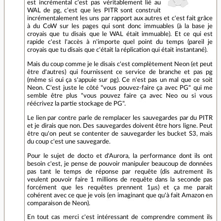
est incrémental c'est pas véritablement lié au
WAL de pg, c'est que les PITR sont construit
incrémentalement les uns par rapport aux autres et c'est fait grâce
à du CoW sur les pages qui sont donc immuables (à la base je
croyais que tu disais que le WAL était immuable). Et ce qui est
rapide c'est l'accès à n'importe quel point du temps (pareil je
croyais que tu disais que c'était la réplication qui était instantané).
Mais du coup comme je le disais c'est complètement Neon (et peut
être d'autres) qui fournissent ce service de branche et pas pg
(même si oui ça s'appuie sur pg). Ce n'est pas un mal que ce soit
Neon. C'est juste le côté "vous pouvez-faire ça avec PG" qui me
semble être plus "vous pouvez faire ça avec Neo ou si vous
réécrivez la partie stockage de PG".
Le lien par contre parle de remplacer les sauvegardes par du PITR
et je dirais que non. Des sauvegardes doivent être hors ligne. Peut
être qu'on peut se contenter de sauvegarder les bucket S3, mais
du coup c'est une sauvegarde.
Pour le sujet de docto et d'Aurora, la performance dont ils ont
besoin c'est, je pense de pouvoir manipuler beaucoup de données
pas tant le temps de réponse par requête (dis autrement ils
veulent pouvoir faire 1 millions de requête dans la seconde pas
forcément que les requêtes prennent 1µs) et ça me parait
cohérent avec ce que je vois (en imaginant que qu'à fait Amazon en
comparaison de Neon).
En tout cas merci c'est intéressant de comprendre comment ils