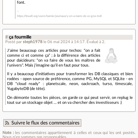
font.
https://linuxfr.org/users/barmic/journaux/y-en-a-marre-de-ce-gros-troll
#
ça fourmille
Posté par
steph1978
le 06 mai 2024 à 14:17
.
Évalué à
2
.
J'aime beaucoup ces articles pour techos: "on a fait
comme ci et comme ça" ; à la différence des articles
pour daicideurs: "on va faire de vous les maîtres de
l'univers". Mais j'imagine qu'il en faut pour tous.
Il y a beaucoup d'initiatives pour transformer les DB classiques et bien
rodées - open source de préférence, comme PG, MySQL et SQLite - en
DB "cloud ready" : planetscale, neon, oackroach, turso, timescale,
YugabyteDB (de tête).
On démonte toutes les pièces, on garde ce qui peut servir, on replug le
tout sur un stockage objet … et on va chercher des investisseurs :)
Suivre le flux des commentaires
Note :
les commentaires appartiennent à celles et ceux qui les ont postés.
Nous n’en sommes pas responsables.