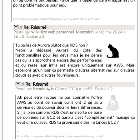
un pg dont ils ont besoin. Parce que la dépendance à Amazon est un
point problématique pour eux.
https://linuxfr.org/users/barmic/journaux/y-en-a-marre-de-ce-gros-troll
[^]
#
Re: Résumé
Posté par
wilk
(
site web personnel
,
Mastodon
)
le 02 mai 2024 à
16:52
.
Évalué à
3
.
Tu parles de Aurora plutôt que RDS non ?
Neon a dépassé Aurora du côté des
fonctionnalités pour les devs mais je ne pense
pas qu'ils s'approchent encore des performances
et du reste leur infra est encore uniquement sur AWS. Mais
espérons qu'un jour ça permette d'autres alternatives sur d'autres
clouds et avec d'autres fournisseurs.
[^]
#
Re: Résumé
Posté par
barmic 🦦
le 02 mai 2024 à 16:59
.
Évalué à
2
.
Ah peut être j'avoue ne pas connaître l'offre
AWS au point de savoir qu'ils ont 2 pg as a
service et de pouvoir décrire leurs différences.
Si j'ai bien compris RDS c'est une sorte de base
de données sur EC2 et aurora c'est "complètement" managé ça
veut dire qu'avec RDS tu provisionne des instances EC2 ?
https://linuxfr.org/users/barmic/journaux/y-en-a-marre-de-ce-gros-troll