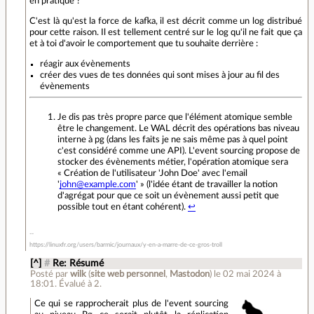
en pratique ?
C'est là qu'est la force de kafka, il est décrit comme un log distribué
pour cette raison. Il est tellement centré sur le log qu'il ne fait que ça
et à toi d'avoir le comportement que tu souhaite derrière :
réagir aux évènements
créer des vues de tes données qui sont mises à jour au fil des
évènements
Je dis pas très propre parce que l'élément atomique semble
être le changement. Le WAL décrit des opérations bas niveau
interne à pg (dans les faits je ne sais même pas à quel point
c'est considéré comme une API). L'event sourcing propose de
stocker des évènements métier, l'opération atomique sera
« Création de l'utilisateur 'John Doe' avec l'email
'
john@example.com
' » (l'idée étant de travailler la notion
d'agrégat pour que ce soit un évènement aussi petit que
possible tout en étant cohérent).
↩
https://linuxfr.org/users/barmic/journaux/y-en-a-marre-de-ce-gros-troll
[^]
#
Re: Résumé
Posté par
wilk
(
site web personnel
,
Mastodon
)
le 02 mai 2024 à
18:01
.
Évalué à
2
.
Ce qui se rapprocherait plus de l'event sourcing