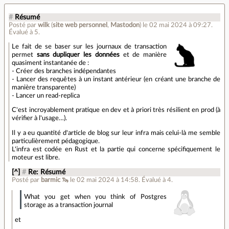
#
Résumé
Posté par
wilk
(
site web personnel
,
Mastodon
)
le 02 mai 2024 à 09:27
.
Évalué à
5
.
Le fait de se baser sur les journaux de transaction
permet
sans dupliquer les données
et de manière
quasiment instantanée de :
- Créer des branches indépendantes
- Lancer des requêtes à un instant antérieur (en créant une branche de
manière transparente)
- Lancer un read-replica
C'est incroyablement pratique en dev et à priori très résilient en prod (à
vérifier à l'usage…).
Il y a eu quantité d'article de blog sur leur infra mais celui-là me semble
particulièrement pédagogique.
L'infra est codée en Rust et la partie qui concerne spécifiquement le
moteur est libre.
[^]
#
Re: Résumé
Posté par
barmic 🦦
le 02 mai 2024 à 14:58
.
Évalué à
4
.
What you get when you think of Postgres
storage as a transaction journal
et