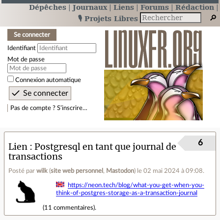
Dépêches
Journaux
Liens
Forums
Rédaction
🎙️ Projets Libres
Se connecter
Identifiant
Mot de passe
Connexion automatique
Pas de compte ? S’inscrire…
6
Lien
Postgresql en tant que journal de
transactions
Posté par
wilk
(
site web personnel
,
Mastodon
)
le 02 mai 2024 à 09:08
.
https://neon.tech/blog/what-you-get-when-you-
think-of-postgres-storage-as-a-transaction-journal
(
11 commentaires
).