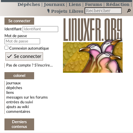
Dépêches
Journaux
Liens
Forums
Rédaction
🎙️ Projets Libres
Se connecter
Identifiant
Mot de passe
Connexion automatique
Pas de compte ? S’inscrire…
colonel
journaux
dépêches
liens
messages sur les forums
entrées du suivi
ajouts au wiki
commentaires
Derniers
contenus