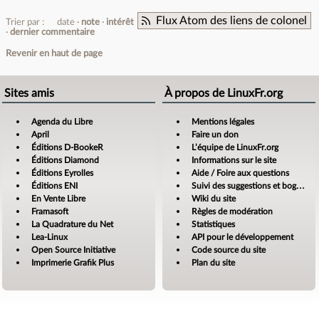
Flux Atom des liens de colonel
Trier par :
date
note
intérêt
dernier commentaire
Revenir en haut de page
Sites amis
À propos de LinuxFr.org
Agenda du Libre
Mentions légales
April
Faire un don
Éditions D-BookeR
L’équipe de LinuxFr.org
Éditions Diamond
Informations sur le site
Éditions Eyrolles
Aide / Foire aux questions
Éditions ENI
Suivi des suggestions et bogues
En Vente Libre
Wiki du site
Framasoft
Règles de modération
La Quadrature du Net
Statistiques
Lea-Linux
API pour le développement
Open Source Initiative
Code source du site
Imprimerie Grafik Plus
Plan du site