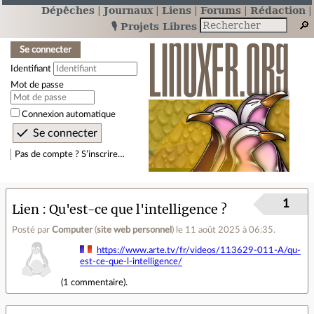
Dépêches
Journaux
Liens
Forums
Rédaction
🎙️ Projets Libres
Se connecter
Identifiant
Mot de passe
Connexion automatique
Pas de compte ? S’inscrire…
1
Lien
Qu'est-ce que l'intelligence ?
Posté par
Computer
(
site web personnel
)
le 11 août 2025 à 06:35
.
https://www.arte.tv/fr/videos/113629-011-A/qu-
est-ce-que-l-intelligence/
(
1 commentaire
).