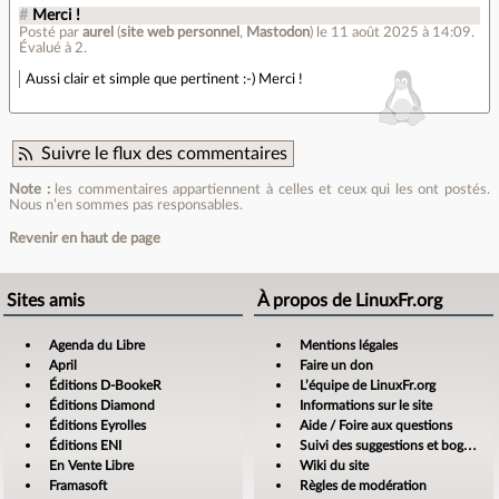
#
Merci !
Posté par
aurel
(
site web personnel
,
Mastodon
)
le 11 août 2025 à 14:09
.
Évalué à
2
.
Aussi clair et simple que pertinent :-) Merci !
Suivre le flux des commentaires
Note :
les commentaires appartiennent à celles et ceux qui les ont postés.
Nous n’en sommes pas responsables.
Revenir en haut de page
Sites amis
À propos de LinuxFr.org
Agenda du Libre
Mentions légales
April
Faire un don
Éditions D-BookeR
L’équipe de LinuxFr.org
Éditions Diamond
Informations sur le site
Éditions Eyrolles
Aide / Foire aux questions
Éditions ENI
Suivi des suggestions et bogues
En Vente Libre
Wiki du site
Framasoft
Règles de modération