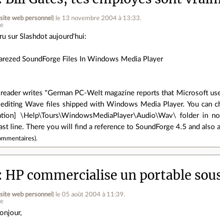
(
site web personnel
)
le 13 novembre 2004 à 13:33
.
ne
ru sur Slashdot aujourd'hui:
rezed SoundForge Files In Windows Media Player
eader writes "German PC-Welt magazine reports that Microsoft use
or editing Wave files shipped with Windows Media Player. You can ch
tion] \Help\Tours\WindowsMediaPlayer\Audio\Wav\ folder in not
last line. There you will find a reference to SoundForge 4.5 and also 
ommentaires
).
HP commercialise un portable sou
(
site web personnel
)
le 05 août 2004 à 11:39
.
ne
onjour,