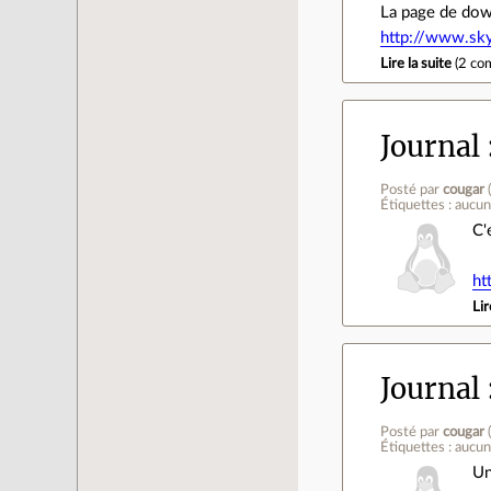
La page de do
http://www.sky
Lire la suite
(
2 co
Journal
Posté par
cougar
Étiquettes : aucu
C'
ht
Lir
Journal
Posté par
cougar
Étiquettes : aucu
Un