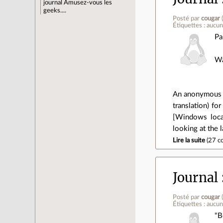
journal
Amusez-vous les
geeks....
Posté par
cougar
Étiquettes : aucu
Pa
Wa
An anonymous r
translation) f
[Windows loca
looking at the 
Lire la suite
(
27 c
Journal
Posté par
cougar
Étiquettes : aucu
"B