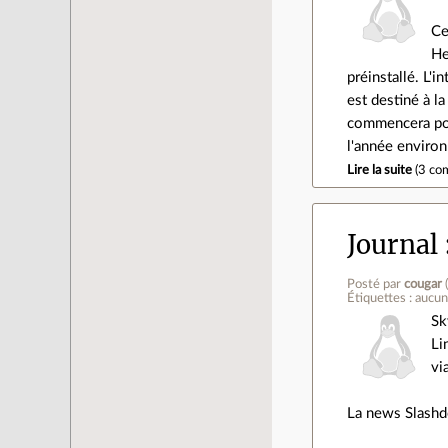
Ce
He
préinstallé. L'
est destiné à l
commencera pour
l'année enviro
Lire la suite
(
3 co
Journal
Posté par
cougar
Étiquettes : aucu
Sk
Li
vi
La news Slash