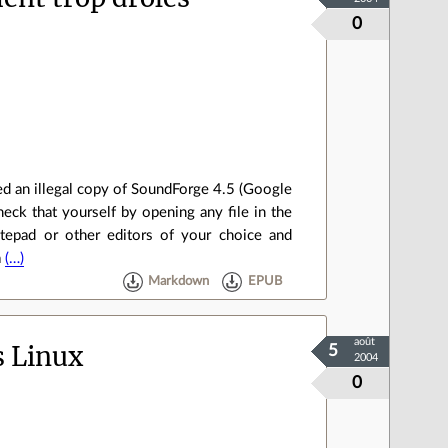
0
d an illegal copy of SoundForge 4.5 (Google
eck that yourself by opening any file in the
epad or other editors of your choice and
a
(…)
Markdown
EPUB
août
s Linux
5
2004
0