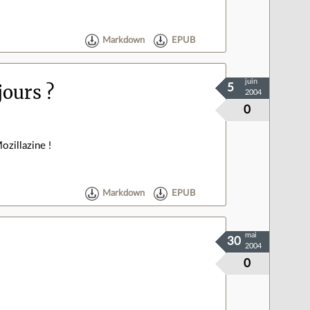
Markdown
EPUB
juin
jours ?
5
2004
0
ozillazine !
Markdown
EPUB
mai
30
2004
0