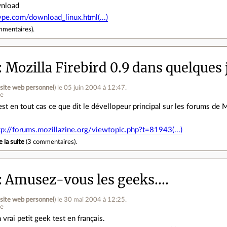
wnload
pe.com/download_linux.html(...)
mmentaires
).
Mozilla Firebird 0.9 dans quelques 
(
site web personnel
)
le 05 juin 2004 à 12:47
.
ne
est en tout cas ce que dit le dévellopeur principal sur les forums de M
tp://forums.mozillazine.org/viewtopic.php?t=81943(...)
e la suite
(
3 commentaires
).
Amusez-vous les geeks....
(
site web personnel
)
le 30 mai 2004 à 12:25
.
ne
 vrai petit geek test en français.