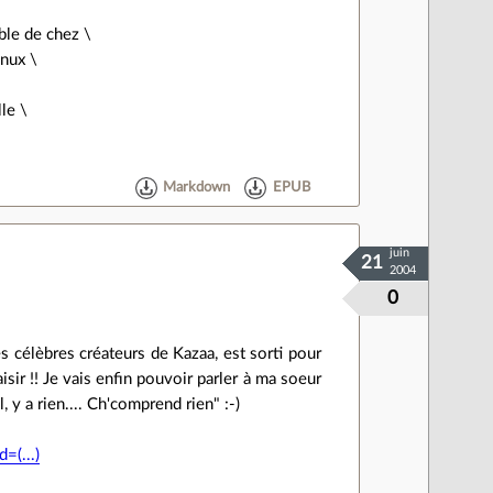
ble de chez \
inux \
le \
\
Markdown
EPUB
juin
21
2004
0
es célèbres créateurs de Kazaa, est sorti pour
aisir !! Je vais enfin pouvoir parler à ma soeur
, y a rien.... Ch'comprend rien" :-)
=(...)