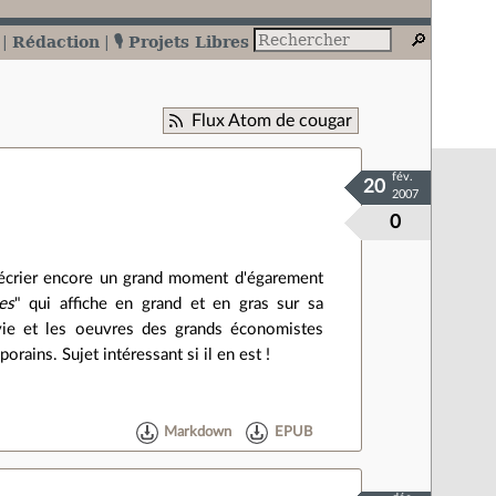
Rédaction
🎙️ Projets Libres
Flux Atom de cougar
fév.
20
2007
0
 décrier encore un grand moment d'égarement
es
" qui affiche en grand et en gras sur sa
vie et les oeuvres des grands économistes
ains. Sujet intéressant si il en est !
Markdown
EPUB