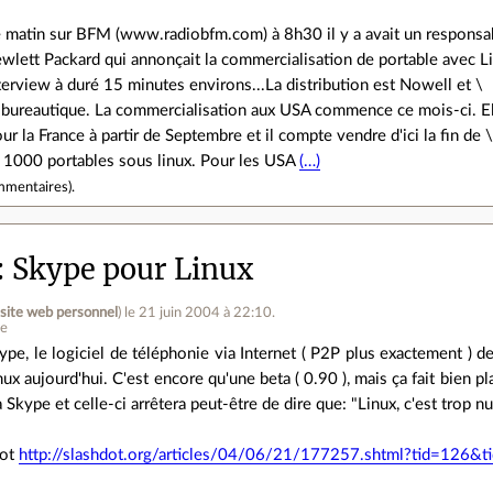
 matin sur BFM (www.radiobfm.com) à 8h30 il y a avait un responsa
wlett Packard qui annonçait la commercialisation de portable avec L
interview à duré 15 minutes environs...La distribution est Nowell et \
a bureautique. La commercialisation aux USA commence ce mois-ci. El
 la France à partir de Septembre et il compte vendre d'ici la fin de 
n 1000 portables sous linux. Pour les USA
(…)
mmentaires
).
Skype pour Linux
(
site web personnel
)
le 21 juin 2004 à 22:10
.
ne
ype, le logiciel de téléphonie via Internet ( P2P plus exactement ) d
nux aujourd'hui. C'est encore qu'une beta ( 0.90 ), mais ça fait bien pl
a Skype et celle-ci arrêtera peut-être de dire que: "Linux, c'est trop nul
dot
http://slashdot.org/articles/04/06/21/177257.shtml?tid=126&tid