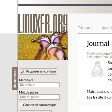
Trier par :
date
Journal
Posté par
cougar
Étiquettes : aucu
So
jo
Se connecter
Proposer un contenu
co
co
Identifiant
Mais, quand on
Mot de passe
Lire la suite
(
3 co
Connexion automatique