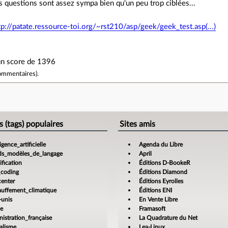
s questions sont assez sympa bien qu'un peu trop ciblées...
tp://patate.ressource-toi.org/~rst210/asp/geek/geek_test.asp(...)
i un score de 1396
ommentaires
).
e
s (tags) populaires
Sites amis
ligence_artificielle
Agenda du Libre
ds_modèles_de_langage
April
fication
Éditions D-BookeR
_coding
Éditions Diamond
center
Éditions Eyrolles
auffement_climatique
Éditions ENI
-unis
En Vente Libre
ce
Framasoft
istration_française
La Quadrature du Net
alisme
Lea-Linux