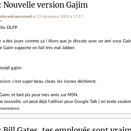
Nouvelle version Gajim
(
site web personnel
)
le 23 décembre 2005 à 17:17
.
ne
llo DLFP
 y a des jours comme ça ! Alors que je discute avec un ami sous Gai
e Gaim supporte en fait très mal Jabber.
nstall gajim
sion: c'est super beau, clean, les icones déchirent.
te Gaim, et tant pis pour mes amis sur MSN.
nouvelle: on peut déjà l'utiliser pour Google Talk ( en texte seule
mmentaires
).
Bill Gates, tes employés sont vrai