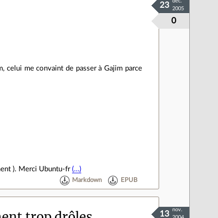
déc.
23
2005
0
m, celui me convaint de passer à Gajim parce
ment ). Merci Ubuntu-fr
(…)
Markdown
EPUB
nov.
ment trop drôles
13
2004