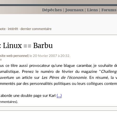
Dépêches
Journaux
Liens
Forums
note
intérêt
dernier commentaire
Linux == Barbu
(
site web personnel
)
le 20 février 2007 à 20:32
.
ne
us ce titre aussi provocateur qu'une blague carambar, je souhaite
urnalistique. Prenez le numéro de février du magazine "
Challeng
uverture un article sur
Les Pères de l'économie
. En résumé, la 
mmentés par des personnalités politiques ou leurs collègues contempor
 aborde une double page sur Karl
(…)
mmentaires
).