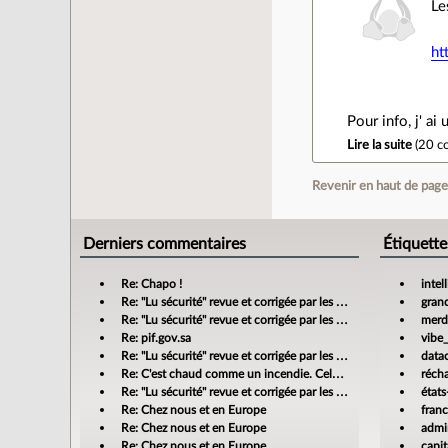
Le
ht
Pour info, j' a
Lire la suite
(
20 c
Revenir en haut de pag
Derniers commentaires
Étiquette
Re: Chapo !
intel
Re: "Lu sécurité" revue et corrigée par les banques
gran
Re: "Lu sécurité" revue et corrigée par les banques
merdi
Re: pif.gov.sa
vibe
Re: "Lu sécurité" revue et corrigée par les banques
data
Re: C'est chaud comme un incendie. Cela m'enrage!
réch
Re: "Lu sécurité" revue et corrigée par les banques
états
Re: Chez nous et en Europe
fran
Re: Chez nous et en Europe
admin
Re: Chez nous et en Europe
capit