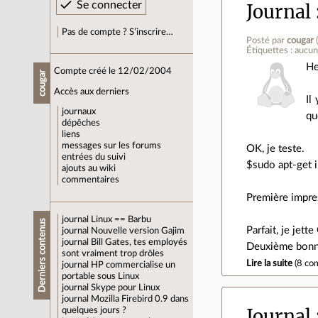
Journal
Pas de compte ? S’inscrire…
Posté par
cougar
Étiquettes : aucu
He
Compte créé le 12/02/2004
cougar
Accès aux derniers
Il
journaux
qu
dépêches
liens
messages sur les forums
OK, je teste.
entrées du suivi
$sudo apt-get i
ajouts au wiki
commentaires
Première impres
journal
Linux == Barbu
Derniers contenus
Parfait, je jet
journal
Nouvelle version Gajim
journal
Bill Gates, tes employés
Deuxième bonne 
sont vraiment trop drôles
Lire la suite
(
8 co
journal
HP commercialise un
portable sous Linux
journal
Skype pour Linux
journal
Mozilla Firebird 0.9 dans
Journal
quelques jours ?