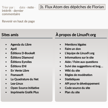
Flux Atom des dépêches de Florian
Trier par :
date
note
intérêt
dernier
commentaire
Revenir en haut de page
Sites amis
À propos de LinuxFr.org
Agenda du Libre
Mentions légales
April
Faire un don
Éditions D-BookeR
L’équipe de LinuxFr.org
Éditions Diamond
Informations sur le site
Éditions Eyrolles
Aide / Foire aux questions
Éditions ENI
Suivi des suggestions et bogues
En Vente Libre
Wiki du site
Framasoft
Règles de modération
La Quadrature du Net
Statistiques
Lea-Linux
API pour le développement
Open Source Initiative
Code source du site
Imprimerie Grafik Plus
Plan du site