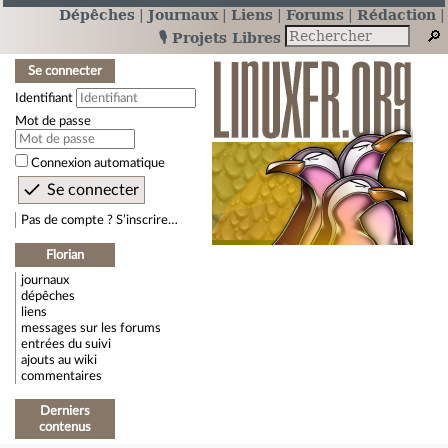
Dépêches
Journaux
Liens
Forums
Rédaction
🎙️ Projets Libres
Se connecter
Identifiant
Mot de passe
Connexion automatique
Pas de compte ? S’inscrire…
Florian
journaux
dépêches
liens
messages sur les forums
entrées du suivi
ajouts au wiki
commentaires
Derniers
contenus