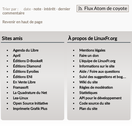
Flux Atom de coyote
Trier par :
date
note
intérêt
dernier
commentaire
Revenir en haut de page
Sites amis
À propos de LinuxFr.org
Agenda du Libre
Mentions légales
April
Faire un don
Éditions D-BookeR
L’équipe de LinuxFr.org
Éditions Diamond
Informations sur le site
Éditions Eyrolles
Aide / Foire aux questions
Éditions ENI
Suivi des suggestions et bogues
En Vente Libre
Wiki du site
Framasoft
Règles de modération
La Quadrature du Net
Statistiques
Lea-Linux
API pour le développement
Open Source Initiative
Code source du site
Imprimerie Grafik Plus
Plan du site