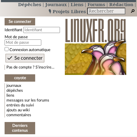
Dépêches
Journaux
Liens
Forums
Rédaction
🎙️ Projets Libres
Se connecter
Identifiant
Mot de passe
Connexion automatique
Pas de compte ? S’inscrire…
coyote
journaux
dépêches
liens
messages sur les forums
entrées du suivi
ajouts au wiki
commentaires
Derniers
contenus