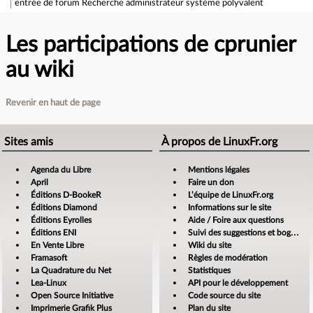
entrée de forum
Recherche administrateur système polyvalent
Les participations de cprunier
au wiki
Revenir en haut de page
Sites amis
À propos de LinuxFr.org
Agenda du Libre
Mentions légales
April
Faire un don
Éditions D-BookeR
L’équipe de LinuxFr.org
Éditions Diamond
Informations sur le site
Éditions Eyrolles
Aide / Foire aux questions
Éditions ENI
Suivi des suggestions et bogues
En Vente Libre
Wiki du site
Framasoft
Règles de modération
La Quadrature du Net
Statistiques
Lea-Linux
API pour le développement
Open Source Initiative
Code source du site
Imprimerie Grafik Plus
Plan du site