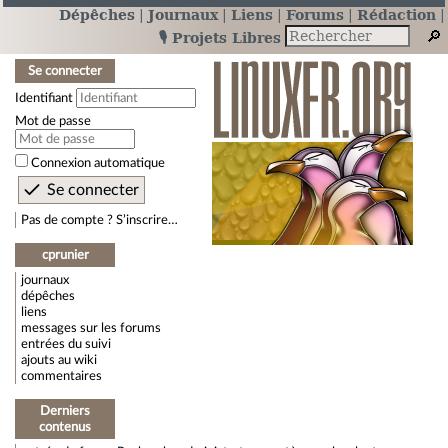
Dépêches
Journaux
Liens
Forums
Rédaction
🎙️ Projets Libres
Se connecter
Identifiant
Mot de passe
Connexion automatique
Pas de compte ? S’inscrire…
cprunier
journaux
dépêches
liens
messages sur les forums
entrées du suivi
ajouts au wiki
commentaires
Derniers
contenus