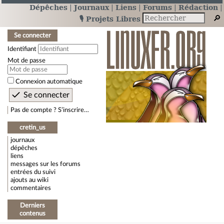
Dépêches
Journaux
Liens
Forums
Rédaction
🎙️ Projets Libres
Se connecter
Identifiant
Mot de passe
Connexion automatique
Pas de compte ? S’inscrire…
cretin_us
journaux
dépêches
liens
messages sur les forums
entrées du suivi
ajouts au wiki
commentaires
Derniers
contenus