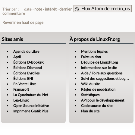
Flux Atom de cretin_us
Trier par :
date
note
intérêt
dernier
commentaire
Revenir en haut de page
Sites amis
À propos de LinuxFr.org
Agenda du Libre
Mentions légales
April
Faire un don
Éditions D-BookeR
L’équipe de LinuxFr.org
Éditions Diamond
Informations sur le site
Éditions Eyrolles
Aide / Foire aux questions
Éditions ENI
Suivi des suggestions et bogues
En Vente Libre
Wiki du site
Framasoft
Règles de modération
La Quadrature du Net
Statistiques
Lea-Linux
API pour le développement
Open Source Initiative
Code source du site
Imprimerie Grafik Plus
Plan du site