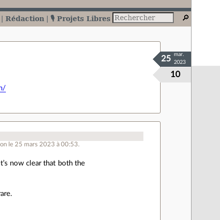
Rédaction
🎙️ Projets Libres
mar.
25
2023
10
n/
ion le 25 mars 2023 à 00:53.
t’s now clear that both the
are.