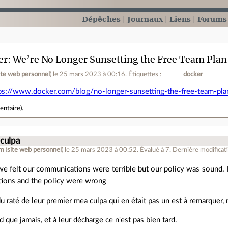
Dépêches
Journaux
Liens
Forums
r: We’re No Longer Sunsetting the Free Team Plan
ite web personnel
)
le 25 mars 2023 à 00:16
.
Étiquettes :
docker
ps://www.docker.com/blog/no-longer-sunsetting-the-free-team-pla
entaire
).
 culpa
am
(
site web personnel
)
le 25 mars 2023 à 00:52
.
Évalué à
7
.
Dernière modificat
e felt our communications were terrible but our policy was sound. I
ions and the policy were wrong
u raté de leur premier mea culpa qui en était pas un est à remarquer, r
d que jamais, et à leur décharge ce n'est pas bien tard.