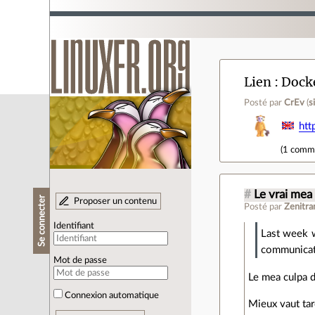
Lien
Docke
Posté par
CrEv
(
s
htt
(
1 comm
#
Le vrai mea
Se connecter
Proposer un contenu
Posté par
Zenitr
Identifiant
Last week w
communicat
Mot de passe
Le mea culpa d
Connexion automatique
Mieux vaut tar