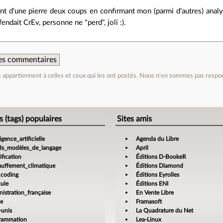
nt d'une pierre deux coups en confirmant mon (parmi d'autres) analy
endait CrEv, personne ne "perd", joli :).
 des commentaires
appartiennent à celles et ceux qui les ont postés. Nous n’en sommes pas respo
e
s (tags) populaires
Sites amis
ligence_artificielle
Agenda du Libre
ds_modèles_de_langage
April
fication
Éditions D-BookeR
auffement_climatique
Éditions Diamond
_coding
Éditions Eyrolles
cule
Éditions ENI
istration_française
En Vente Libre
ce
Framasoft
-unis
La Quadrature du Net
rammation
Lea-Linux