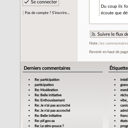
Du coup ils fo
écoute que déf
Pas de compte ? S’inscrire…
Suivre le flux
Note :
les commentaires 
Revenir en haut de pag
Derniers commentaires
Étiquette
Re: participation
intel
participation
gran
Re: Modération
merdi
Re: Belle initiative
réch
Re: Enthousiasmant
vibe
Re: Je n'ai pas accroché
cani
Re: Je n'ai pas accroché
admin
Re: Belle initiative
fran
Re: pif.gov.sa
états
Re: Le zéro-pouce ?
prog