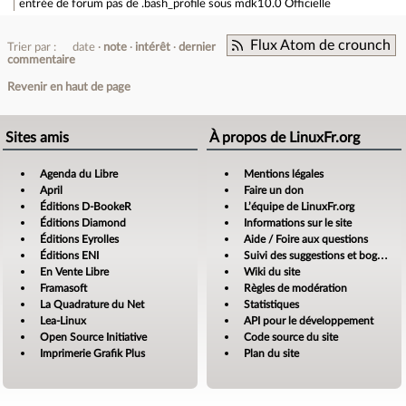
entrée de forum
pas de .bash_profile sous mdk10.0 Officielle
Flux Atom de crounch
Trier par :
date
note
intérêt
dernier
commentaire
Revenir en haut de page
Sites amis
À propos de LinuxFr.org
Agenda du Libre
Mentions légales
April
Faire un don
Éditions D-BookeR
L’équipe de LinuxFr.org
Éditions Diamond
Informations sur le site
Éditions Eyrolles
Aide / Foire aux questions
Éditions ENI
Suivi des suggestions et bogues
En Vente Libre
Wiki du site
Framasoft
Règles de modération
La Quadrature du Net
Statistiques
Lea-Linux
API pour le développement
Open Source Initiative
Code source du site
Imprimerie Grafik Plus
Plan du site