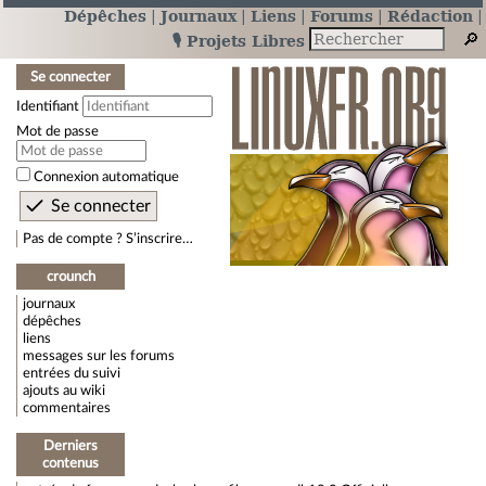
Dépêches
Journaux
Liens
Forums
Rédaction
🎙️ Projets Libres
Se connecter
Identifiant
Mot de passe
Connexion automatique
Pas de compte ? S’inscrire…
crounch
journaux
dépêches
liens
messages sur les forums
entrées du suivi
ajouts au wiki
commentaires
Derniers
contenus