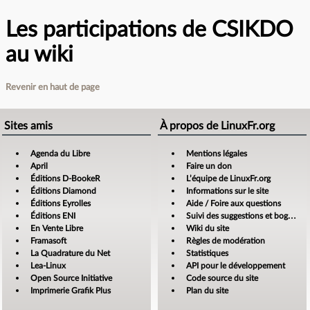
Les participations de CSIKDO
au wiki
Revenir en haut de page
Sites amis
À propos de LinuxFr.org
Agenda du Libre
Mentions légales
April
Faire un don
Éditions D-BookeR
L’équipe de LinuxFr.org
Éditions Diamond
Informations sur le site
Éditions Eyrolles
Aide / Foire aux questions
Éditions ENI
Suivi des suggestions et bogues
En Vente Libre
Wiki du site
Framasoft
Règles de modération
La Quadrature du Net
Statistiques
Lea-Linux
API pour le développement
Open Source Initiative
Code source du site
Imprimerie Grafik Plus
Plan du site