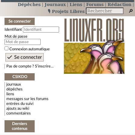
Dépêches
Journaux
Liens
Forums
Rédaction
🎙️ Projets Libres
Se connecter
Identifiant
Mot de passe
Connexion automatique
Pas de compte ? S’inscrire…
CSIKDO
journaux
dépêches
liens
messages sur les forums
entrées du suivi
ajouts au wiki
commentaires
Derniers
contenus