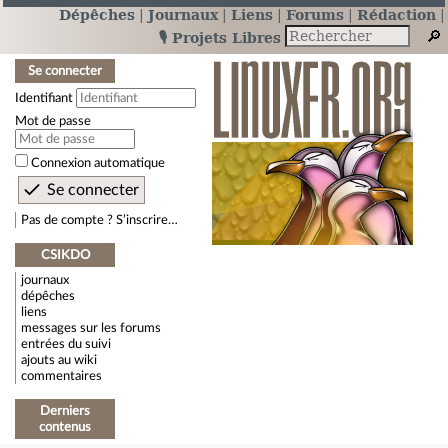
Dépêches
Journaux
Liens
Forums
Rédaction
🎙️ Projets Libres
Se connecter
Identifiant
Mot de passe
Connexion automatique
Pas de compte ? S’inscrire…
CSIKDO
journaux
dépêches
liens
messages sur les forums
entrées du suivi
ajouts au wiki
commentaires
Derniers
contenus