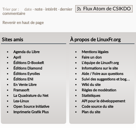
Flux Atom de CSIKDO
Trier par :
date
note
intérêt
dernier
commentaire
Revenir en haut de page
Sites amis
À propos de LinuxFr.org
Agenda du Libre
Mentions légales
April
Faire un don
Éditions D-BookeR
L’équipe de LinuxFr.org
Éditions Diamond
Informations sur le site
Éditions Eyrolles
Aide / Foire aux questions
Éditions ENI
Suivi des suggestions et bogues
En Vente Libre
Wiki du site
Framasoft
Règles de modération
La Quadrature du Net
Statistiques
Lea-Linux
API pour le développement
Open Source Initiative
Code source du site
Imprimerie Grafik Plus
Plan du site