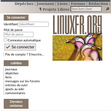
Dépêches
Journaux
Liens
Forums
Rédaction
🎙️ Projets Libres
Se connecter
Identifiant
Mot de passe
Connexion automatique
Pas de compte ? S’inscrire…
cubidou
journaux
dépêches
liens
messages sur les forums
entrées du suivi
ajouts au wiki
commentaires
Derniers
contenus