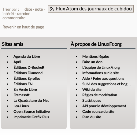
Flux Atom des journaux de cubidou
Trier par :
date
note
intérêt
dernier
commentaire
Revenir en haut de page
Sites amis
À propos de LinuxFr.org
Agenda du Libre
Mentions légales
April
Faire un don
Éditions D-BookeR
L’équipe de LinuxFr.org
Éditions Diamond
Informations sur le site
Éditions Eyrolles
Aide / Foire aux questions
Éditions ENI
Suivi des suggestions et bogues
En Vente Libre
Wiki du site
Framasoft
Règles de modération
La Quadrature du Net
Statistiques
Lea-Linux
API pour le développement
Open Source Initiative
Code source du site
Imprimerie Grafik Plus
Plan du site