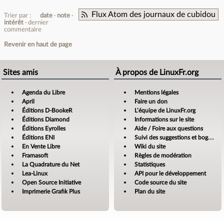
Flux Atom des journaux de cubidou
Trier par :
date
note
intérêt
dernier
commentaire
Revenir en haut de page
Sites amis
À propos de LinuxFr.org
Agenda du Libre
Mentions légales
April
Faire un don
Éditions D-BookeR
L’équipe de LinuxFr.org
Éditions Diamond
Informations sur le site
Éditions Eyrolles
Aide / Foire aux questions
Éditions ENI
Suivi des suggestions et bogues
En Vente Libre
Wiki du site
Framasoft
Règles de modération
La Quadrature du Net
Statistiques
Lea-Linux
API pour le développement
Open Source Initiative
Code source du site
Imprimerie Grafik Plus
Plan du site