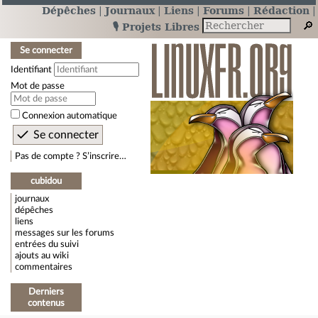
Dépêches
Journaux
Liens
Forums
Rédaction
🎙️ Projets Libres
Se connecter
Identifiant
Mot de passe
Connexion automatique
Pas de compte ? S’inscrire…
cubidou
journaux
dépêches
liens
messages sur les forums
entrées du suivi
ajouts au wiki
commentaires
Derniers
contenus