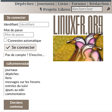
Dépêches
Journaux
Liens
Forums
Rédaction
🎙️ Projets Libres
Se connecter
Identifiant
Mot de passe
Connexion automatique
Pas de compte ? S’inscrire…
cultureenvoutante
journaux
dépêches
liens
messages sur les forums
entrées du suivi
ajouts au wiki
commentaires
Derniers
contenus