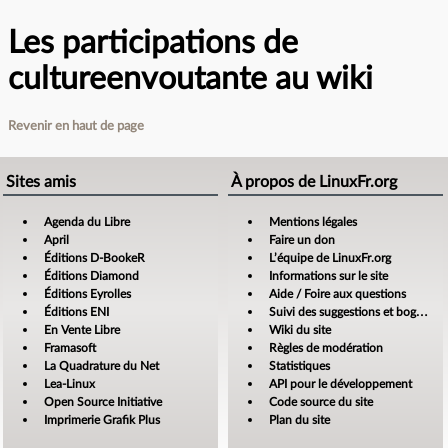
Les participations de
cultureenvoutante au wiki
Revenir en haut de page
Sites amis
À propos de LinuxFr.org
Agenda du Libre
Mentions légales
April
Faire un don
Éditions D-BookeR
L’équipe de LinuxFr.org
Éditions Diamond
Informations sur le site
Éditions Eyrolles
Aide / Foire aux questions
Éditions ENI
Suivi des suggestions et bogues
En Vente Libre
Wiki du site
Framasoft
Règles de modération
La Quadrature du Net
Statistiques
Lea-Linux
API pour le développement
Open Source Initiative
Code source du site
Imprimerie Grafik Plus
Plan du site