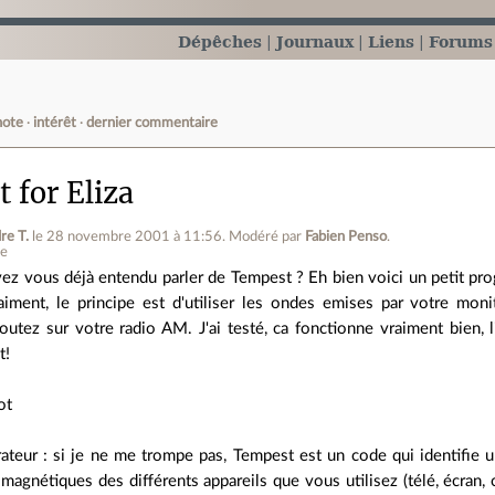
Dépêches
Journaux
Liens
Forums
note
intérêt
dernier commentaire
 for Eliza
re T.
le 28 novembre 2001 à 11:56
.
Modéré par
Fabien Penso
.
ne
ez vous déjà entendu parler de Tempest ? Eh bien voici un petit pr
aiment, le principe est d'utiliser les ondes emises par votre mo
outez sur votre radio AM. J'ai testé, ca fonctionne vraiment bien,
t!
ot
teur : si je ne me trompe pas, Tempest est un code qui identifie 
magnétiques des différents appareils que vous utilisez (télé, écran, cl