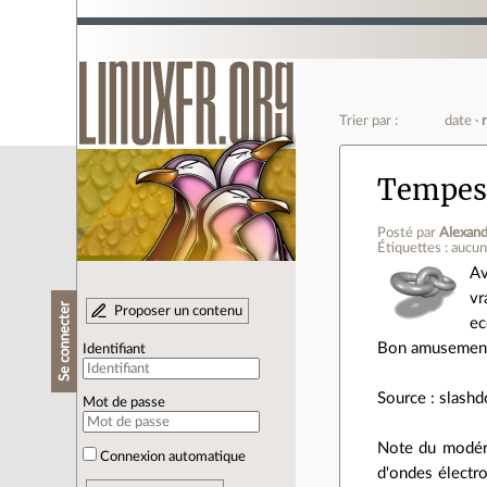
Trier par :
date
Tempest
Posté par
Alexand
Étiquettes : aucu
Av
vr
Se connecter
Proposer un contenu
ec
Bon amusemen
Identifiant
Source : slashd
Mot de passe
Note du modéra
Connexion automatique
d'ondes électro