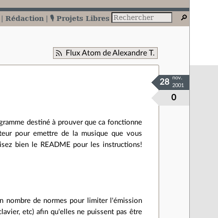
Rédaction
🎙️ Projets Libres
Flux Atom de Alexandre T.
nov.
28
2001
0
ogramme destiné à prouver que ca fonctionne
niteur pour emettre de la musique que vous
 lisez bien le README pour les instructions!
un nombre de normes pour limiter l'émission
avier, etc) afin qu'elles ne puissent pas être