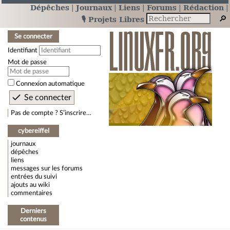
Dépêches
Journaux
Liens
Forums
Rédaction
🎙️ Projets Libres
Se connecter
Identifiant
Mot de passe
Connexion automatique
Pas de compte ? S’inscrire…
cybereiffel
journaux
dépêches
liens
messages sur les forums
entrées du suivi
ajouts au wiki
commentaires
Derniers
contenus