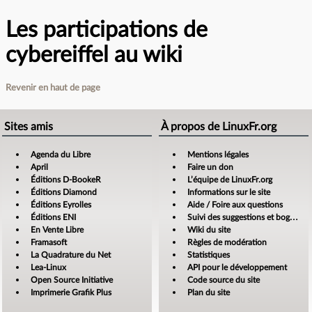
Les participations de
cybereiffel au wiki
Revenir en haut de page
Sites amis
À propos de LinuxFr.org
Agenda du Libre
Mentions légales
April
Faire un don
Éditions D-BookeR
L’équipe de LinuxFr.org
Éditions Diamond
Informations sur le site
Éditions Eyrolles
Aide / Foire aux questions
Éditions ENI
Suivi des suggestions et bogues
En Vente Libre
Wiki du site
Framasoft
Règles de modération
La Quadrature du Net
Statistiques
Lea-Linux
API pour le développement
Open Source Initiative
Code source du site
Imprimerie Grafik Plus
Plan du site