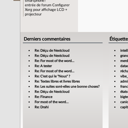
smartphone?
entrée de forum
Configurer
Xorg pour affichage LCD +
projecteur
Derniers commentaires
Étiquette
Re: Déçu de Nextcloud
intel
Re: Déçu de Nextcloud
gran
Re: For most of the word…
merdi
Re: A tester
data
Re: For most of the word…
réch
Re: C'est qui le "Nous" ?
vibe
Re: Textes libres et livres libres
admin
Re: Les suites sont-elles une bonne choses?
fran
Re: Déçu de Nextcloud
états
Re: Finance
bigt
For most of the word…
cani
Re: Drahi
capit