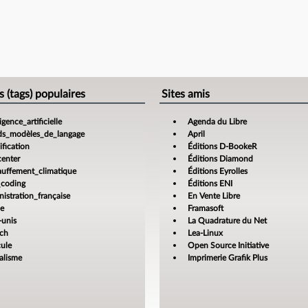
s (tags) populaires
Sites amis
ligence_artificielle
Agenda du Libre
ds_modèles_de_langage
April
fication
Éditions D-BookeR
center
Éditions Diamond
auffement_climatique
Éditions Eyrolles
_coding
Éditions ENI
istration_française
En Vente Libre
ce
Framasoft
-unis
La Quadrature du Net
ech
Lea-Linux
cule
Open Source Initiative
alisme
Imprimerie Grafik Plus