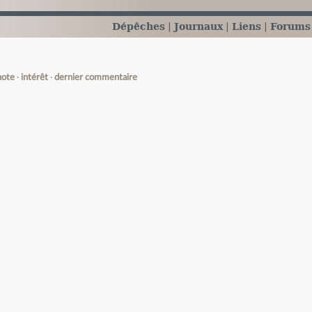
Dépêches
Journaux
Liens
Forums
note
intérêt
dernier commentaire
e