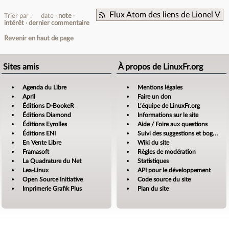
Flux Atom des liens de Lionel V
Trier par :
date
note
intérêt
dernier commentaire
Revenir en haut de page
Sites amis
À propos de LinuxFr.org
Agenda du Libre
Mentions légales
April
Faire un don
Éditions D-BookeR
L’équipe de LinuxFr.org
Éditions Diamond
Informations sur le site
Éditions Eyrolles
Aide / Foire aux questions
Éditions ENI
Suivi des suggestions et bogues
En Vente Libre
Wiki du site
Framasoft
Règles de modération
La Quadrature du Net
Statistiques
Lea-Linux
API pour le développement
Open Source Initiative
Code source du site
Imprimerie Grafik Plus
Plan du site