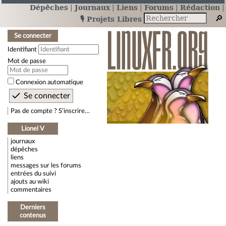
Dépêches
Journaux
Liens
Forums
Rédaction
🎙️ Projets Libres
Se connecter
Identifiant
Mot de passe
Connexion automatique
Pas de compte ? S’inscrire…
Lionel V
journaux
dépêches
liens
messages sur les forums
entrées du suivi
ajouts au wiki
commentaires
Derniers
contenus