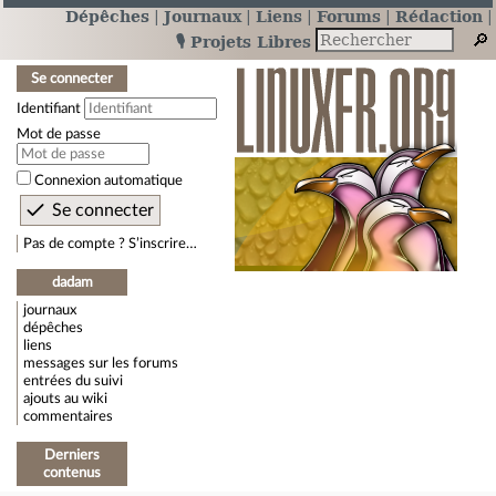
Dépêches
Journaux
Liens
Forums
Rédaction
🎙️ Projets Libres
Se connecter
Identifiant
Mot de passe
Connexion automatique
Pas de compte ? S’inscrire…
dadam
journaux
dépêches
liens
messages sur les forums
entrées du suivi
ajouts au wiki
commentaires
Derniers
contenus