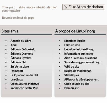
Flux Atom de dadam
Trier par :
date
note
intérêt
dernier
commentaire
Revenir en haut de page
Sites amis
À propos de LinuxFr.org
Agenda du Libre
Mentions légales
April
Faire un don
Éditions D-BookeR
L’équipe de LinuxFr.org
Éditions Diamond
Informations sur le site
Éditions Eyrolles
Aide / Foire aux questions
Éditions ENI
Suivi des suggestions et bogues
En Vente Libre
Wiki du site
Framasoft
Règles de modération
La Quadrature du Net
Statistiques
Lea-Linux
API pour le développement
Open Source Initiative
Code source du site
Imprimerie Grafik Plus
Plan du site