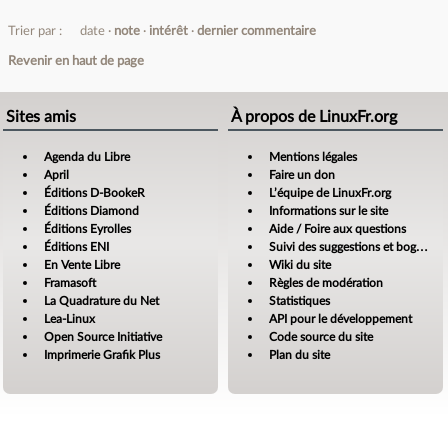
Trier par :
date
note
intérêt
dernier commentaire
Revenir en haut de page
Sites amis
À propos de LinuxFr.org
Agenda du Libre
Mentions légales
April
Faire un don
Éditions D-BookeR
L’équipe de LinuxFr.org
Éditions Diamond
Informations sur le site
Éditions Eyrolles
Aide / Foire aux questions
Éditions ENI
Suivi des suggestions et bogues
En Vente Libre
Wiki du site
Framasoft
Règles de modération
La Quadrature du Net
Statistiques
Lea-Linux
API pour le développement
Open Source Initiative
Code source du site
Imprimerie Grafik Plus
Plan du site