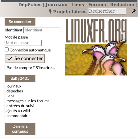
Dépêches
Journaux
Liens
Forums
Rédaction
🎙️ Projets Libres
Se connecter
Identifiant
Mot de passe
Connexion automatique
Pas de compte ? S’inscrire…
daffy2405
journaux
dépêches
liens
messages sur les forums
entrées du suivi
ajouts au wiki
commentaires
Derniers
contenus