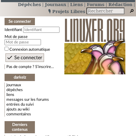
Dépêches
Journaux
Liens
Forums
Rédaction
🎙️ Projets Libres
Se connecter
Identifiant
Mot de passe
Connexion automatique
Pas de compte ? S’inscrire…
darkelz
journaux
dépêches
liens
messages sur les forums
entrées du suivi
ajouts au wiki
commentaires
Derniers
contenus