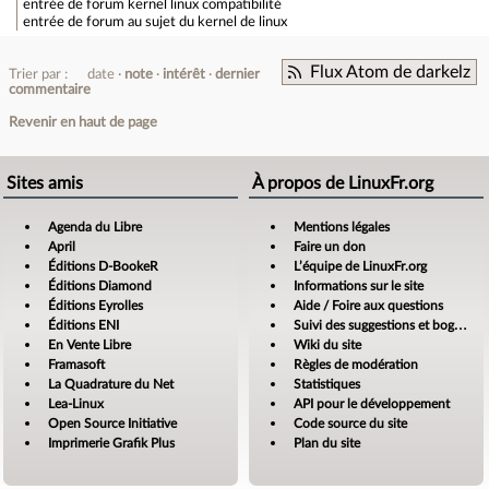
entrée de forum
kernel linux compatibilité
entrée de forum
au sujet du kernel de linux
Flux Atom de darkelz
Trier par :
date
note
intérêt
dernier
commentaire
Revenir en haut de page
Sites amis
À propos de LinuxFr.org
Agenda du Libre
Mentions légales
April
Faire un don
Éditions D-BookeR
L’équipe de LinuxFr.org
Éditions Diamond
Informations sur le site
Éditions Eyrolles
Aide / Foire aux questions
Éditions ENI
Suivi des suggestions et bogues
En Vente Libre
Wiki du site
Framasoft
Règles de modération
La Quadrature du Net
Statistiques
Lea-Linux
API pour le développement
Open Source Initiative
Code source du site
Imprimerie Grafik Plus
Plan du site