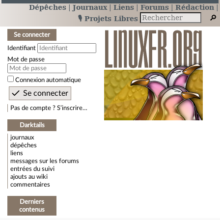
Dépêches
Journaux
Liens
Forums
Rédaction
🎙️ Projets Libres
Se connecter
Identifiant
Mot de passe
Connexion automatique
Pas de compte ? S’inscrire…
Darktails
journaux
dépêches
liens
messages sur les forums
entrées du suivi
ajouts au wiki
commentaires
Derniers
contenus