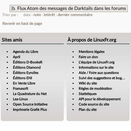
Flux Atom des messages de Darktails dans les forums
Trier par :
date
note
intérêt
dernier commentaire
Revenir en haut de page
Sites amis
À propos de LinuxFr.org
Agenda du Libre
Mentions légales
April
Faire un don
Éditions D-BookeR
L’équipe de LinuxFr.org
Éditions Diamond
Informations sur le site
Éditions Eyrolles
Aide / Foire aux questions
Éditions ENI
Suivi des suggestions et bogues
En Vente Libre
Wiki du site
Framasoft
Règles de modération
La Quadrature du Net
Statistiques
Lea-Linux
API pour le développement
Open Source Initiative
Code source du site
Imprimerie Grafik Plus
Plan du site