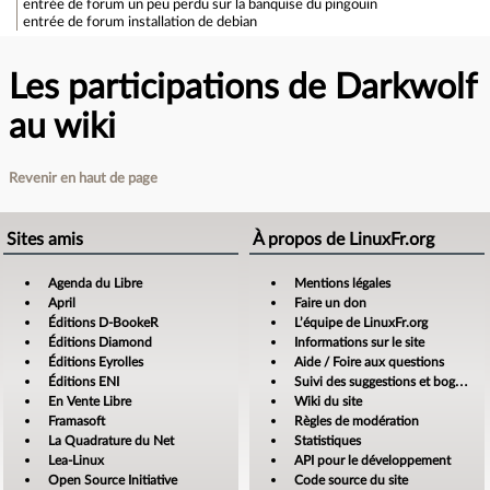
entrée de forum
un peu perdu sur la banquise du pingouin
entrée de forum
installation de debian
Les participations de Darkwolf
au wiki
Revenir en haut de page
Sites amis
À propos de LinuxFr.org
Agenda du Libre
Mentions légales
April
Faire un don
Éditions D-BookeR
L’équipe de LinuxFr.org
Éditions Diamond
Informations sur le site
Éditions Eyrolles
Aide / Foire aux questions
Éditions ENI
Suivi des suggestions et bogues
En Vente Libre
Wiki du site
Framasoft
Règles de modération
La Quadrature du Net
Statistiques
Lea-Linux
API pour le développement
Open Source Initiative
Code source du site