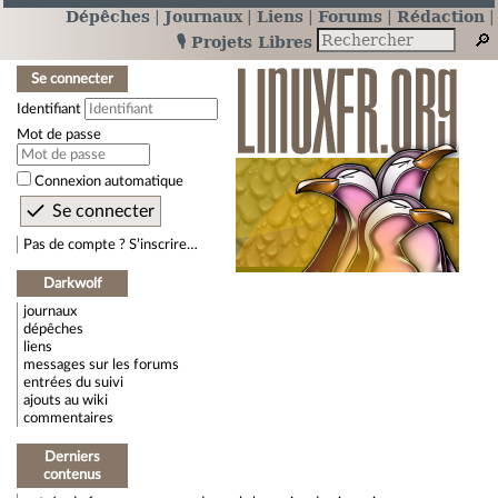
Dépêches
Journaux
Liens
Forums
Rédaction
🎙️ Projets Libres
Se connecter
Identifiant
Mot de passe
Connexion automatique
Pas de compte ? S’inscrire…
Darkwolf
journaux
dépêches
liens
messages sur les forums
entrées du suivi
ajouts au wiki
commentaires
Derniers
contenus