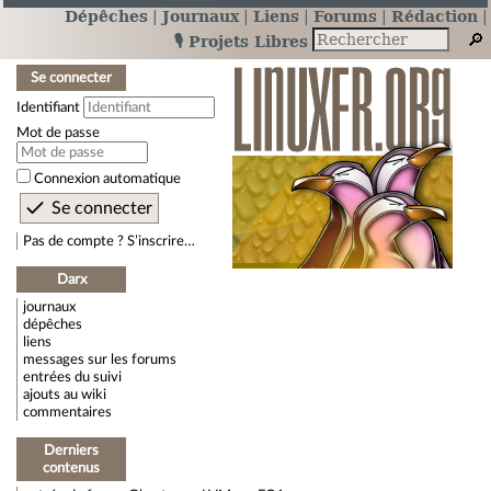
Dépêches
Journaux
Liens
Forums
Rédaction
🎙️ Projets Libres
Se connecter
Identifiant
Mot de passe
Connexion automatique
Pas de compte ? S’inscrire…
Darx
journaux
dépêches
liens
messages sur les forums
entrées du suivi
ajouts au wiki
commentaires
Derniers
contenus