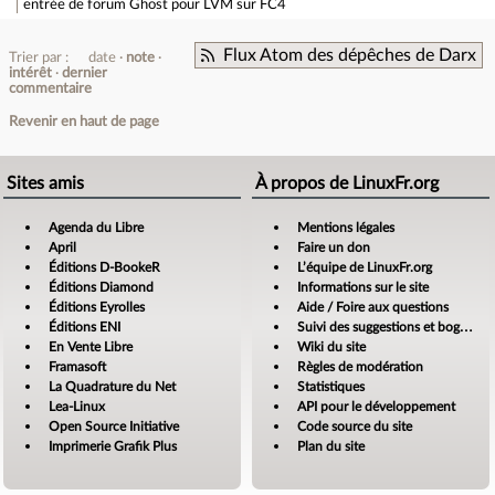
entrée de forum
Ghost pour LVM sur FC4
Flux Atom des dépêches de Darx
Trier par :
date
note
intérêt
dernier
commentaire
Revenir en haut de page
Sites amis
À propos de LinuxFr.org
Agenda du Libre
Mentions légales
April
Faire un don
Éditions D-BookeR
L’équipe de LinuxFr.org
Éditions Diamond
Informations sur le site
Éditions Eyrolles
Aide / Foire aux questions
Éditions ENI
Suivi des suggestions et bogues
En Vente Libre
Wiki du site
Framasoft
Règles de modération
La Quadrature du Net
Statistiques
Lea-Linux
API pour le développement
Open Source Initiative
Code source du site
Imprimerie Grafik Plus
Plan du site