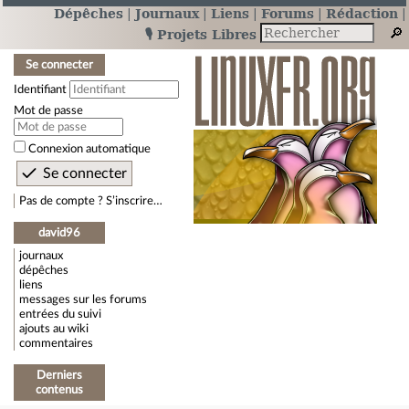
Dépêches
Journaux
Liens
Forums
Rédaction
🎙️ Projets Libres
Se connecter
Identifiant
Mot de passe
Connexion automatique
Pas de compte ? S’inscrire…
david96
journaux
dépêches
liens
messages sur les forums
entrées du suivi
ajouts au wiki
commentaires
Derniers
contenus