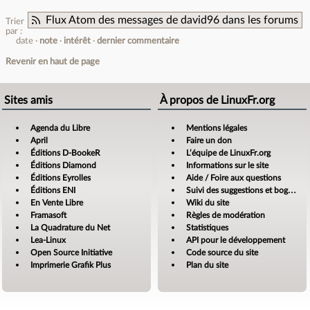
Flux Atom des messages de david96 dans les forums
Trier
par :
date
note
intérêt
dernier commentaire
Revenir en haut de page
Sites amis
À propos de LinuxFr.org
Agenda du Libre
Mentions légales
April
Faire un don
Éditions D-BookeR
L’équipe de LinuxFr.org
Éditions Diamond
Informations sur le site
Éditions Eyrolles
Aide / Foire aux questions
Éditions ENI
Suivi des suggestions et bogues
En Vente Libre
Wiki du site
Framasoft
Règles de modération
La Quadrature du Net
Statistiques
Lea-Linux
API pour le développement
Open Source Initiative
Code source du site
Imprimerie Grafik Plus
Plan du site