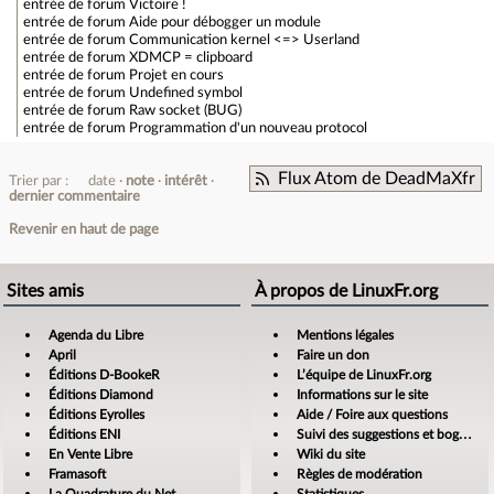
entrée de forum
Victoire !
entrée de forum
Aide pour débogger un module
entrée de forum
Communication kernel <=> Userland
entrée de forum
XDMCP = clipboard
entrée de forum
Projet en cours
entrée de forum
Undefined symbol
entrée de forum
Raw socket (BUG)
entrée de forum
Programmation d'un nouveau protocol
Flux Atom de DeadMaXfr
Trier par :
date
note
intérêt
dernier commentaire
Revenir en haut de page
Sites amis
À propos de LinuxFr.org
Agenda du Libre
Mentions légales
April
Faire un don
Éditions D-BookeR
L’équipe de LinuxFr.org
Éditions Diamond
Informations sur le site
Éditions Eyrolles
Aide / Foire aux questions
Éditions ENI
Suivi des suggestions et bogues
En Vente Libre
Wiki du site
Framasoft
Règles de modération
La Quadrature du Net
Statistiques