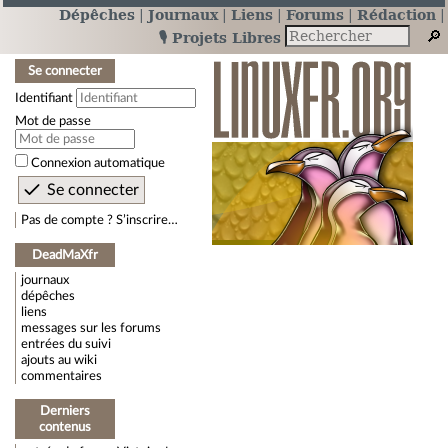
Dépêches
Journaux
Liens
Forums
Rédaction
🎙️ Projets Libres
Se connecter
Identifiant
Mot de passe
Connexion automatique
Pas de compte ? S’inscrire…
DeadMaXfr
journaux
dépêches
liens
messages sur les forums
entrées du suivi
ajouts au wiki
commentaires
Derniers
contenus