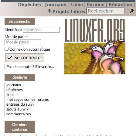
Dépêches
Journaux
Liens
Forums
Rédaction
🎙️ Projets Libres
Se connecter
Identifiant
Mot de passe
Connexion automatique
Pas de compte ? S’inscrire…
deejaym
journaux
dépêches
liens
messages sur les forums
entrées du suivi
ajouts au wiki
commentaires
Derniers
contenus