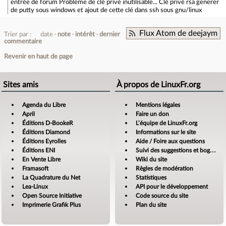
entrée de forum
Problème de clé privé inutilisable... Clé privé rsa generer
de putty sous windows et ajout de cette clé dans ssh sous gnu/linux
Flux Atom de deejaym
Trier par :
date
note
intérêt
dernier
commentaire
Revenir en haut de page
Sites amis
À propos de LinuxFr.org
Agenda du Libre
Mentions légales
April
Faire un don
Éditions D-BookeR
L’équipe de LinuxFr.org
Éditions Diamond
Informations sur le site
Éditions Eyrolles
Aide / Foire aux questions
Éditions ENI
Suivi des suggestions et bogues
En Vente Libre
Wiki du site
Framasoft
Règles de modération
La Quadrature du Net
Statistiques
Lea-Linux
API pour le développement
Open Source Initiative
Code source du site
Imprimerie Grafik Plus
Plan du site