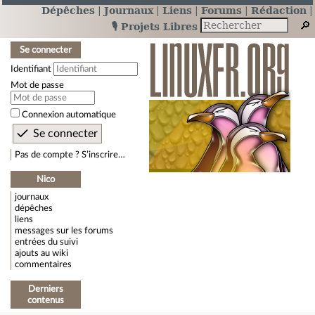
Dépêches
Journaux
Liens
Forums
Rédaction
🎙️ Projets Libres
Se connecter
Identifiant
Mot de passe
Connexion automatique
Pas de compte ? S’inscrire…
Nico
journaux
dépêches
liens
messages sur les forums
entrées du suivi
ajouts au wiki
commentaires
Derniers
contenus