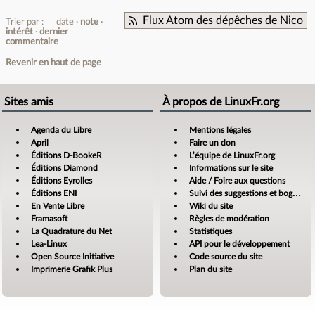
Flux Atom des dépêches de Nico
Trier par :
date
note
intérêt
dernier
commentaire
Revenir en haut de page
Sites amis
À propos de LinuxFr.org
Agenda du Libre
Mentions légales
April
Faire un don
Éditions D-BookeR
L’équipe de LinuxFr.org
Éditions Diamond
Informations sur le site
Éditions Eyrolles
Aide / Foire aux questions
Éditions ENI
Suivi des suggestions et bogues
En Vente Libre
Wiki du site
Framasoft
Règles de modération
La Quadrature du Net
Statistiques
Lea-Linux
API pour le développement
Open Source Initiative
Code source du site
Imprimerie Grafik Plus
Plan du site