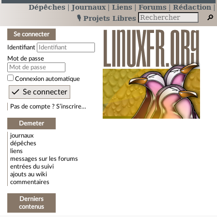
Dépêches
Journaux
Liens
Forums
Rédaction
🎙️ Projets Libres
Se connecter
Identifiant
Mot de passe
Connexion automatique
Pas de compte ? S’inscrire…
Demeter
journaux
dépêches
liens
messages sur les forums
entrées du suivi
ajouts au wiki
commentaires
Derniers
contenus