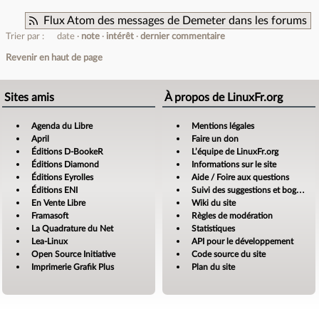
Flux Atom des messages de Demeter dans les forums
Trier par :
date
note
intérêt
dernier commentaire
Revenir en haut de page
Sites amis
À propos de LinuxFr.org
Agenda du Libre
Mentions légales
April
Faire un don
Éditions D-BookeR
L’équipe de LinuxFr.org
Éditions Diamond
Informations sur le site
Éditions Eyrolles
Aide / Foire aux questions
Éditions ENI
Suivi des suggestions et bogues
En Vente Libre
Wiki du site
Framasoft
Règles de modération
La Quadrature du Net
Statistiques
Lea-Linux
API pour le développement
Open Source Initiative
Code source du site
Imprimerie Grafik Plus
Plan du site