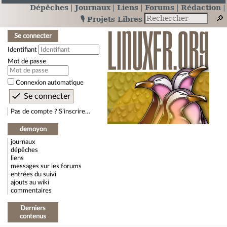
Dépêches
Journaux
Liens
Forums
Rédaction
🎙️ Projets Libres
Se connecter
Identifiant
Mot de passe
Connexion automatique
Pas de compte ? S’inscrire…
demoyon
journaux
dépêches
liens
messages sur les forums
entrées du suivi
ajouts au wiki
commentaires
Derniers
contenus