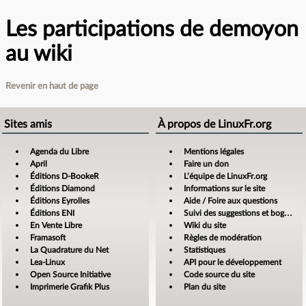
Les participations de demoyon
au wiki
Revenir en haut de page
Sites amis
À propos de LinuxFr.org
Agenda du Libre
Mentions légales
April
Faire un don
Éditions D-BookeR
L’équipe de LinuxFr.org
Éditions Diamond
Informations sur le site
Éditions Eyrolles
Aide / Foire aux questions
Éditions ENI
Suivi des suggestions et bogues
En Vente Libre
Wiki du site
Framasoft
Règles de modération
La Quadrature du Net
Statistiques
Lea-Linux
API pour le développement
Open Source Initiative
Code source du site
Imprimerie Grafik Plus
Plan du site