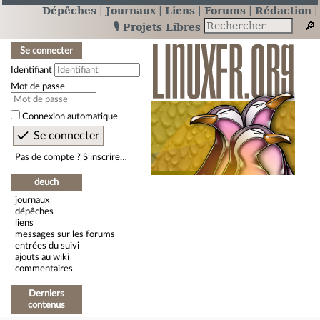
Dépêches
Journaux
Liens
Forums
Rédaction
🎙️ Projets Libres
Se connecter
Identifiant
Mot de passe
Connexion automatique
Pas de compte ? S’inscrire…
deuch
journaux
dépêches
liens
messages sur les forums
entrées du suivi
ajouts au wiki
commentaires
Derniers
contenus