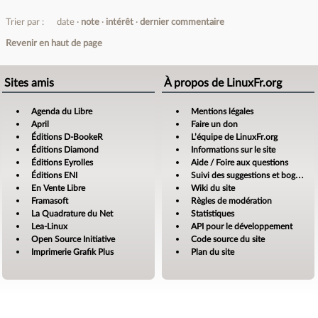
Trier par :
date
note
intérêt
dernier commentaire
Revenir en haut de page
Sites amis
À propos de LinuxFr.org
Agenda du Libre
Mentions légales
April
Faire un don
Éditions D-BookeR
L’équipe de LinuxFr.org
Éditions Diamond
Informations sur le site
Éditions Eyrolles
Aide / Foire aux questions
Éditions ENI
Suivi des suggestions et bogues
En Vente Libre
Wiki du site
Framasoft
Règles de modération
La Quadrature du Net
Statistiques
Lea-Linux
API pour le développement
Open Source Initiative
Code source du site
Imprimerie Grafik Plus
Plan du site