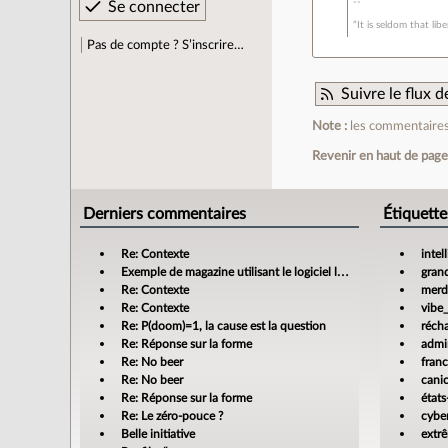
“It is seldom that lib
Pas de compte ? S’inscrire…
Suivre le flux
Note :
les commentaires 
Revenir en haut de pag
Derniers commentaires
Étiquette
Re: Contexte
intel
Exemple de magazine utilisant le logiciel libre Scribus
gran
Re: Contexte
merdi
Re: Contexte
vibe
Re: P(doom)=1, la cause est la question
réch
Re: Réponse sur la forme
admin
Re: No beer
fran
Re: No beer
cani
Re: Réponse sur la forme
états
Re: Le zéro-pouce ?
cyber
Belle initiative
extr