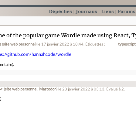
Dépêches
Journaux
Liens
Forums
ne of the popular game Wordle made using React, T
e
(
site web personnel
)
le 17 janvier 2022 à 18:44
.
Étiquettes :
typescript
ps://github.com/hannahcode/wordle
entaire
).
 ✔
(
site web personnel
,
Mastodon
)
le 23 janvier 2022 à 03:13
.
Évalué à
2
.
6