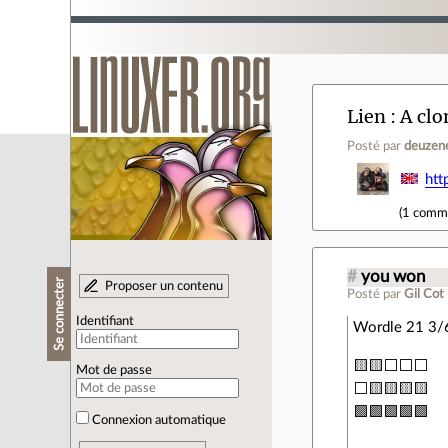
Lien
A clo
Posté par
deuzen
htt
(
1 comm
#
you won
Se connecter
Proposer un contenu
Posté par
Gil Cot
Identifiant
Wordle 21 3/
🟨🟨⬜⬜⬜
Mot de passe
⬜🟨🟨🟨🟨
🟩🟩🟩🟩🟩
Connexion automatique