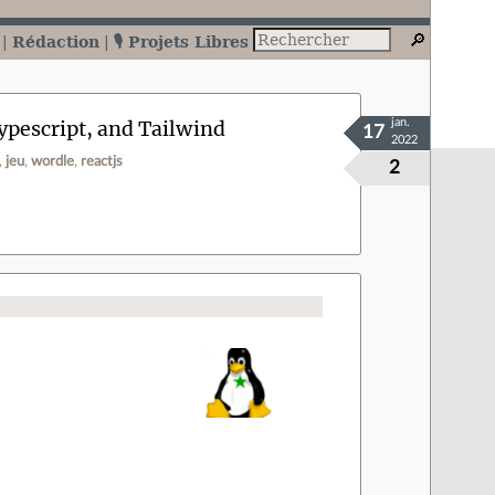
Rédaction
🎙️ Projets Libres
ypescript, and Tailwind
jan.
17
2022
jeu
wordle
reactjs
2