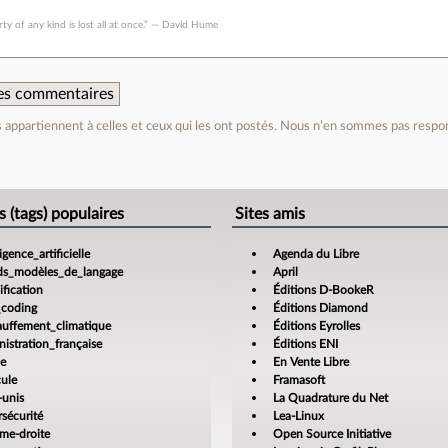
erty of any kind is lost all at once.” ― David Hume
 des commentaires
appartiennent à celles et ceux qui les ont postés. Nous n’en sommes pas respo
e
s (tags) populaires
Sites amis
ligence_artificielle
Agenda du Libre
ds_modèles_de_langage
April
fication
Éditions D-BookeR
_coding
Éditions Diamond
auffement_climatique
Éditions Eyrolles
istration_française
Éditions ENI
ce
En Vente Libre
cule
Framasoft
-unis
La Quadrature du Net
sécurité
Lea-Linux
ême-droite
Open Source Initiative