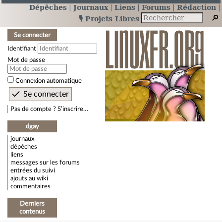
Dépêches
Journaux
Liens
Forums
Rédaction
🎙️ Projets Libres
Se connecter
Identifiant
Mot de passe
Connexion automatique
Pas de compte ? S’inscrire…
dgay
journaux
dépêches
liens
messages sur les forums
entrées du suivi
ajouts au wiki
commentaires
Derniers
contenus