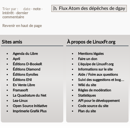
Flux Atom des dépêches de dgay
Trier par :
date
note
intérêt
dernier
commentaire
Revenir en haut de page
Sites amis
À propos de LinuxFr.org
Agenda du Libre
Mentions légales
April
Faire un don
Éditions D-BookeR
L’équipe de LinuxFr.org
Éditions Diamond
Informations sur le site
Éditions Eyrolles
Aide / Foire aux questions
Éditions ENI
Suivi des suggestions et bogues
En Vente Libre
Wiki du site
Framasoft
Règles de modération
La Quadrature du Net
Statistiques
Lea-Linux
API pour le développement
Open Source Initiative
Code source du site
Imprimerie Grafik Plus
Plan du site