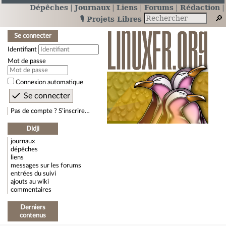
Dépêches
Journaux
Liens
Forums
Rédaction
🎙️ Projets Libres
Se connecter
Identifiant
Mot de passe
Connexion automatique
Pas de compte ? S’inscrire…
Didji
journaux
dépêches
liens
messages sur les forums
entrées du suivi
ajouts au wiki
commentaires
Derniers
contenus