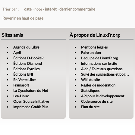
Trier par :
date
note
intérêt
dernier commentaire
Revenir en haut de page
Sites amis
À propos de LinuxFr.org
Agenda du Libre
Mentions légales
April
Faire un don
Éditions D-BookeR
L’équipe de LinuxFr.org
Éditions Diamond
Informations sur le site
Éditions Eyrolles
Aide / Foire aux questions
Éditions ENI
Suivi des suggestions et bogues
En Vente Libre
Wiki du site
Framasoft
Règles de modération
La Quadrature du Net
Statistiques
Lea-Linux
API pour le développement
Open Source Initiative
Code source du site
Imprimerie Grafik Plus
Plan du site