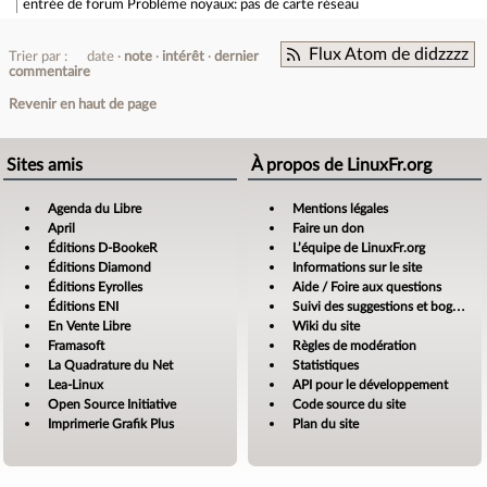
entrée de forum
Problème noyaux: pas de carte réseau
Flux Atom de didzzzz
Trier par :
date
note
intérêt
dernier
commentaire
Revenir en haut de page
Sites amis
À propos de LinuxFr.org
Agenda du Libre
Mentions légales
April
Faire un don
Éditions D-BookeR
L’équipe de LinuxFr.org
Éditions Diamond
Informations sur le site
Éditions Eyrolles
Aide / Foire aux questions
Éditions ENI
Suivi des suggestions et bogues
En Vente Libre
Wiki du site
Framasoft
Règles de modération
La Quadrature du Net
Statistiques
Lea-Linux
API pour le développement
Open Source Initiative
Code source du site
Imprimerie Grafik Plus
Plan du site