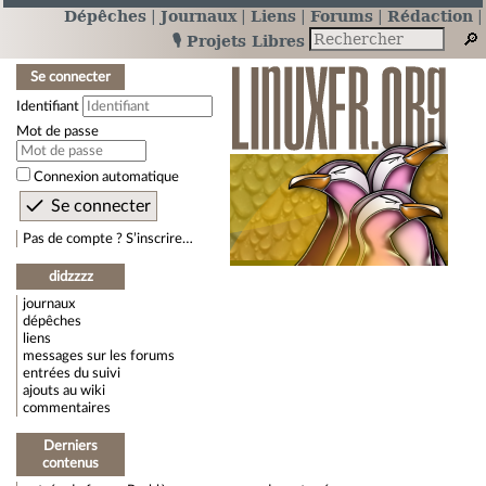
Dépêches
Journaux
Liens
Forums
Rédaction
🎙️ Projets Libres
Se connecter
Identifiant
Mot de passe
Connexion automatique
Pas de compte ? S’inscrire…
didzzzz
journaux
dépêches
liens
messages sur les forums
entrées du suivi
ajouts au wiki
commentaires
Derniers
contenus